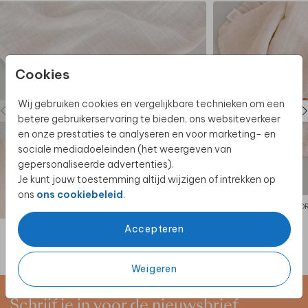
• Borduren: in een kleur en lettertype naar keuze
Cookies
Wij gebruiken cookies en vergelijkbare technieken om een
betere gebruikerservaring te bieden, ons websiteverkeer
en onze prestaties te analyseren en voor marketing- en
sociale mediadoeleinden (het weergeven van
gepersonaliseerde advertenties).
Je kunt jouw toestemming altijd wijzigen of intrekken op
ons
ons cookiebeleid
.
HYDROFIELE DOEK
HYDR
Accepteren
Weigeren
Schrijf je in voor de nieuwsbrief