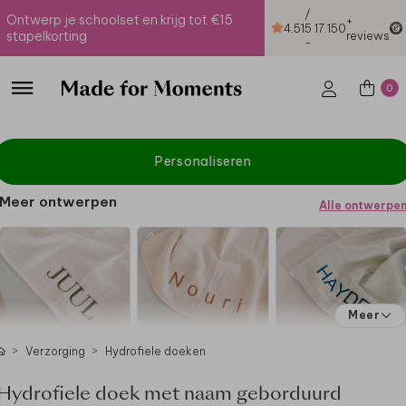
/
Ontwerp je schoolset en krijg tot €15
+
4.51
5
17.150
stapelkorting
reviews
-
0
Personaliseren
Meer ontwerpen
Alle ontwerpe
Meer
Verzorging
Hydrofiele doeken
Hydrofiele doek met naam geborduurd