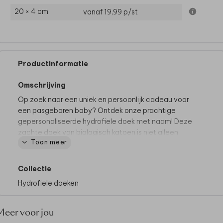
20 × 4 cm
vanaf 19,99
p/st
Productinformatie
Omschrijving
Op zoek naar een uniek en persoonlijk cadeau voor
een pasgeboren baby? Ontdek onze prachtige
gepersonaliseerde hydrofiele doek met naam! Deze
zachte doek van biologisch katoen is niet alleen
Toon meer
functioneel, maar ook een blijvende herinnering aan
de geboorte van een kindje. Onze hydrofiele doeken
zijn verkrijgbaar in verschillende kleuren en kun je
Collectie
combineren met een bijpassende borduurkleur.
Hydrofiele doeken
Specificaties
• Materiaal: biologisch katoen, in 4 kleuren
Meer voor jou
• Formaat: 65 x 65 cm