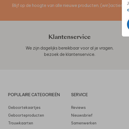
J
Blijf op de hoogte van alle nieuwe producten, (win)acties 
Klantenservice
We zijn dagelijks bereikbaar voor al je vragen,
bezoek de
klantenservice
.
POPULAIRE CATEGORIEËN
SERVICE
Geboortekaartjes
Reviews
Geboorteproducten
Nieuwsbrief
Trouwkaarten
Samenwerken