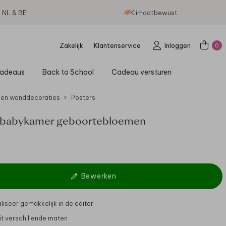
g NL & BE
Klimaatbewust
Zakelijk
Klantenservice
Inloggen
0
adeaus
Back to School
Cadeau versturen
 en wanddecoraties
Posters
 babykamer geboortebloemen
Bewerken
liseer gemakkelijk in de editor
it verschillende maten