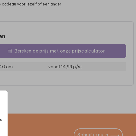
s cadeau voor jezelf of een ander
zen
Bereken de prijs met onze prijscalculator
 40 cm
vanaf 14,99
p/st
KERAMIEK
POSTER
s
Schrijf je nu in