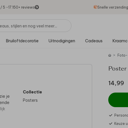
1
/ 5 -
17.150
+ reviews
Snelle verzendin
Bruiloftdecoratie
Uitnodigingen
Cadeaus
Kraamc
Foto-
Poster
14,99
Collectie
ie je
Posters
lende
ijk
Persona
Keuze u