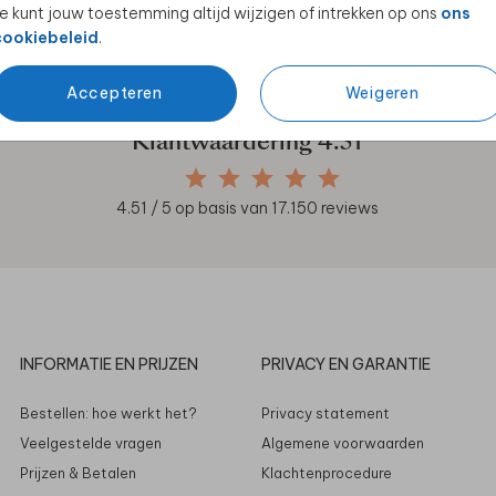
e kunt jouw toestemming altijd wijzigen of intrekken op ons
ons
en unieke samenwerkingen!
cookiebeleid
.
Accepteren
Weigeren
Klantwaardering
4.51
4.51
/ 5 op basis van
17.150
reviews
INFORMATIE EN PRIJZEN
PRIVACY EN GARANTIE
Bestellen: hoe werkt het?
Privacy statement
Veelgestelde vragen
Algemene voorwaarden
Prijzen & Betalen
Klachtenprocedure