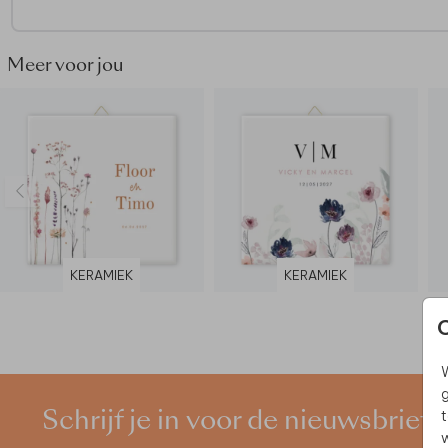
• Volledig bewerkbaar en te personaliseren
• Gedrukt op kwalitatief posterpapier
• Zonder foliedruk
Meer voor jou
De getoonde lijst is als voorbeeld en wordt
niet meegelever
Shop een passende lijst naar keuze bij bijvoorbeeld Ikea, He
bol.com
KERAMIEK
KERAMIEK
W
g
t
Schrijf je in voor de nieuwsbrief
w