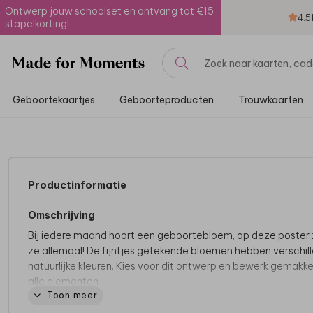
Ontwerp jouw schoolset en ontvang tot €15
4.5
stapelkorting!
Geboortekaartjes
Geboorteproducten
Trouwkaarten
Productinformatie
Omschrijving
Bij iedere maand hoort een geboortebloem, op deze poster z
ze allemaal! De fijntjes getekende bloemen hebben verschil
natuurlijke kleuren. Kies voor dit ontwerp en bewerk gemakkel
alle elementen.
Toon meer
De mooiste posters, super uniek: