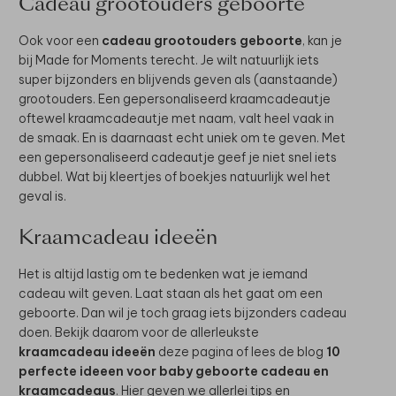
Cadeau grootouders geboorte
Ook voor een
cadeau grootouders geboorte
, kan je
bij Made for Moments terecht. Je wilt natuurlijk iets
super bijzonders en blijvends geven als (aanstaande)
grootouders. Een gepersonaliseerd kraamcadeautje
oftewel kraamcadeautje met naam, valt heel vaak in
de smaak. En is daarnaast echt uniek om te geven. Met
een gepersonaliseerd cadeautje geef je niet snel iets
dubbel. Wat bij kleertjes of boekjes natuurlijk wel het
geval is.
Kraamcadeau ideeën
Het is altijd lastig om te bedenken wat je iemand
cadeau wilt geven. Laat staan als het gaat om een
geboorte. Dan wil je toch graag iets bijzonders cadeau
doen. Bekijk daarom voor de allerleukste
kraamcadeau ideeën
deze pagina of lees de blog
10
perfecte ideeen voor baby geboorte cadeau en
kraamcadeaus
. Hier geven we allerlei tips en