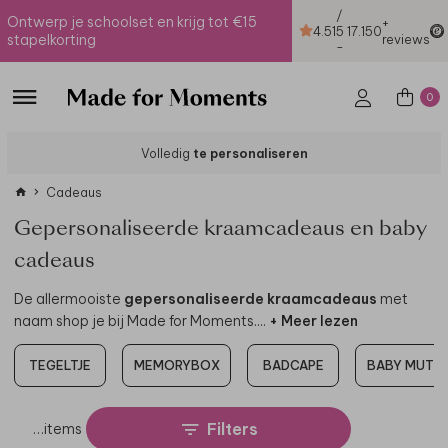
/
Ontwerp je schoolset en krijg tot €15
+
4.51
5
17.150
stapelkorting
reviews
-
0
Volledig
te personaliseren
Cadeaus
Gepersonaliseerde kraamcadeaus en baby
cadeaus
De allermooiste
gepersonaliseerde kraamcadeaus
met
naam shop je bij Made for Moments.
...
+ Meer lezen
TEGELTJE
MEMORYBOX
BADCAPE
BABY MUTSJ
Filters
…
items