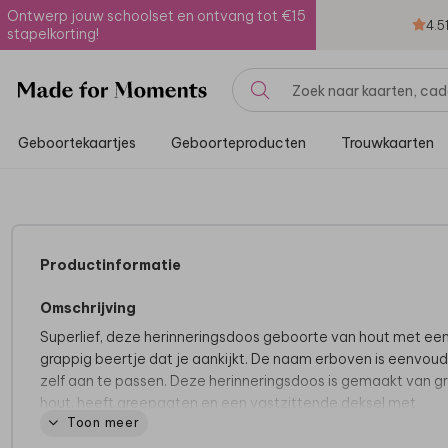
Ontwerp jouw schoolset en ontvang tot €15
4.5
stapelkorting!
Geboortekaartjes
Geboorteproducten
Trouwkaarten
Productinformatie
Omschrijving
Superlief, deze herinneringsdoos geboorte van hout met ee
grappig beertje dat je aankijkt. De naam erboven is eenvoud
zelf aan te passen. Deze herinneringsdoos is gemaakt van g
hout, heeft greepgaten en een vastzittende deksel met
Toon meer
afgeronde hoeken. Je kunt de bovenzijde van de box, het dek
naar wens personaliseren in de editor. Zo onwijs leuk!