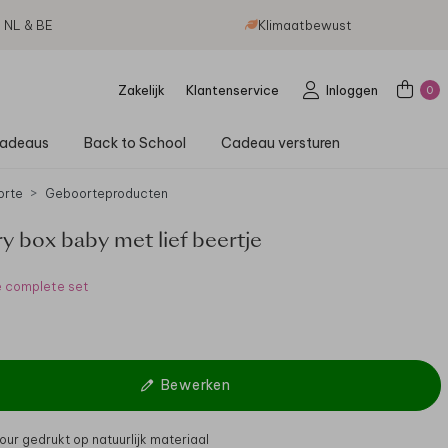
g NL & BE
Klimaatbewust
Zakelijk
Klantenservice
Inloggen
0
adeaus
Back to School
Cadeau versturen
orte
Geboorteproducten
 box baby met lief beertje
e complete set
Bewerken
our gedrukt op natuurlijk materiaal