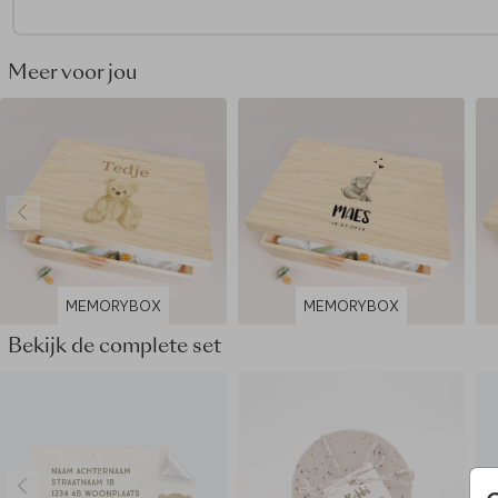
Goed om te weten:
• Voor het mooiste eindresultaat adviseren we om geen voll
Meer voor jou
gekleurde achtergrond te kiezen.
• Hout is een natuurlijk product, dus iedere memory box is (q
nerven e.d.) uniek.
• De memory box wordt op een andere manier geproduceer
jouw kaart: de kleuren kunnen dus nét wat anders uitpakken.
Dit product maakt deel uit van
een complete set in deze stij
MEMORYBOX
MEMORYBOX
Bekijk de complete set