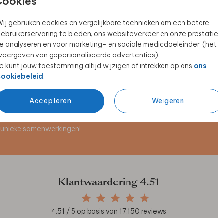
Cookies
ij gebruiken cookies en vergelijkbare technieken om een betere
ebruikerservaring te bieden, ons websiteverkeer en onze prestatie
KRAAMBORRELKAARTJE
KRAAMBEZOEKBOEK
e analyseren en voor marketing- en sociale mediadoeleinden (het
eergeven van gepersonaliseerde advertenties).
e kunt jouw toestemming altijd wijzigen of intrekken op ons
ons
cookiebeleid
.
Accepteren
Weigeren
en unieke samenwerkingen!
Klantwaardering
4.51
4.51
/ 5 op basis van
17.150
reviews