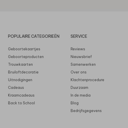
POPULAIRE CATEGORIEËN
SERVICE
Geboortekaartjes
Reviews
Geboorteproducten
Nieuwsbrief
Trouwkaarten
Samenwerken
Bruiloftdecoratie
Over ons
Uitnodigingen
Klachtenprocedure
Cadeaus
Duurzaam
Kraamcadeaus
In de media
Back to School
Blog
Bedrijfsgegevens