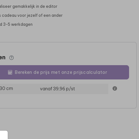
liseer gemakkelijk in de editor
s cadeau voor jezelf of een ander
jd 3-5 werkdagen
zen
Bereken de prijs met onze prijscalculator
MEMORYBOX
MEMORYBOX
 30 cm
vanaf 39,96
p/st