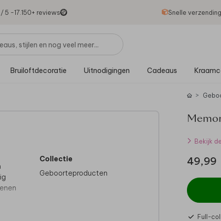
1
/ 5 -
17.150
+ reviews
Snelle verzendin
Bruiloftdecoratie
Uitnodigingen
Cadeaus
Kraamc
Gebo
Memory
Bekijk d
Collectie
49,99
n
Geboorteproducten
ig
renen
sel,
Full-col