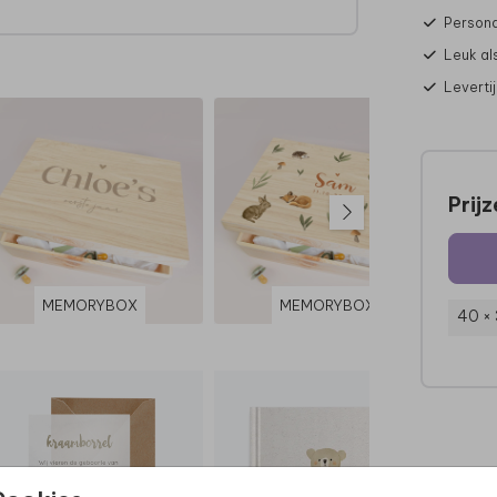
Persona
Leuk al
edig
Leverti
ua
d dan
Prij
l.
MEMORYBOX
MEMORYBOX
40 ×