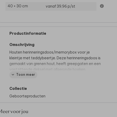
40 × 30 cm
vanaf 39,96
p/st
Productinformatie
Omschrijving
Houten herinneringsdoos/memorybox voor je
kleintje met teddybeertje. Deze herinneringsdoos is
gemaakt van grenen hout, heeft greepgaten en een
vastzittende deksel met afgeronde hoeken.
Toon meer
Goed om te weten:
• Voor het mooiste eindresultaat adviseren we om
Collectie
geen volledig gekleurde achtergrond te kiezen.
Geboorteproducten
• Hout is een natuurlijk product, dus iedere memory
box is (qua nerven e.d.) uniek.
• De memory box wordt op een andere manier
Meer voor jou
geproduceerd dan jouw kaart: de kleuren kunnen dus