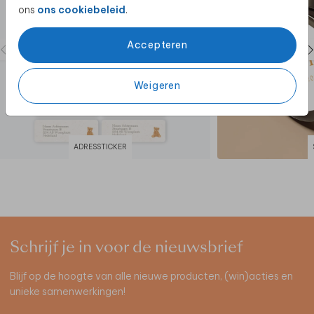
ons
ons cookiebeleid
.
Accepteren
Weigeren
ADRESSTICKER
Schrijf je in voor de nieuwsbrief
Blijf op de hoogte van alle nieuwe producten, (win)acties en
unieke samenwerkingen!