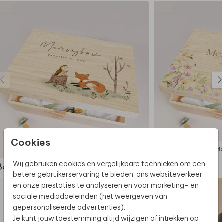
nét wat anders uitpakken.
Cookies
MEMORYBOX
M
Wij gebruiken cookies en vergelijkbare technieken om een
Bekijk de complete set
betere gebruikerservaring te bieden, ons websiteverkeer
en onze prestaties te analyseren en voor marketing- en
sociale mediadoeleinden (het weergeven van
gepersonaliseerde advertenties).
Je kunt jouw toestemming altijd wijzigen of intrekken op