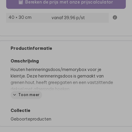
Bereken de prijs met onze prijscalculator
40 × 30 cm
vanaf 39,96
p/st
Productinformatie
Omschrijving
Houten herinneringsdoos/memorybox voor je
kleintje. Deze herinneringsdoos is gemaakt van
grenen hout, heeft greepgaten en een vastzittende
deksel met afgeronde hoeken.
Toon meer
Goed om te weten:
• Voor het mooiste eindresultaat adviseren we om
Collectie
geen volledig gekleurde achtergrond te kiezen.
Geboorteproducten
• Hout is een natuurlijk product, dus iedere memory
box is (qua nerven e.d.) uniek.