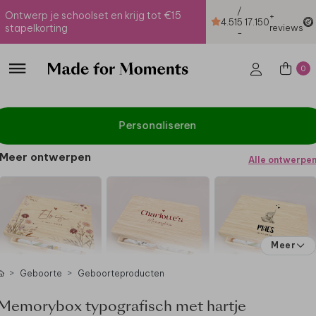
/
Ontwerp je schoolset en krijg tot €15
+
4.51
5
17.150
stapelkorting
reviews
-
0
Personaliseren
Meer ontwerpen
Alle ontwerpe
Meer
Geboorte
Geboorteproducten
Memorybox typografisch met hartje