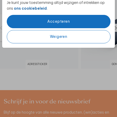
Je kunt jouw toestemming altijd wijzigen of intrekken op
ons
ons cookiebeleid
.
Accepteren
Weigeren
ADRESSTICKER
GO
Schrijf je in voor de nieuwsbrief
Blijf op de hoogte van alle nieuwe producten, (win)acties en