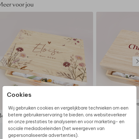
• De memory box wordt op een andere manier
Meer voor jou
geproduceerd dan jouw kaart: de kleuren kunnen dus
nét wat anders uitpakken.
Dit product maakt deel uit van
een complete set in
deze stijl.
Cookies
MEMORYBOX
M
Wij gebruiken cookies en vergelijkbare technieken om een
betere gebruikerservaring te bieden, ons websiteverkeer
Bekijk de complete set
en onze prestaties te analyseren en voor marketing- en
sociale mediadoeleinden (het weergeven van
gepersonaliseerde advertenties).