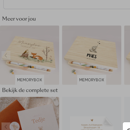
• Voor het mooiste eindresultaat adviseren we om geen voll
gekleurde achtergrond te kiezen.
• Hout is een natuurlijk product, dus iedere memory box is (q
Meer voor jou
nerven e.d.) uniek.
• De memory box wordt op een andere manier geproduceer
jouw kaart: de kleuren kunnen dus nét wat anders uitpakken.
Dit product maakt deel uit van
een complete set in deze stij
MEMORYBOX
MEMORYBOX
Bekijk de complete set