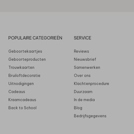
POPULAIRE CATEGORIEËN
SERVICE
Geboortekaartjes
Reviews
Geboorteproducten
Nieuwsbrief
Trouwkaarten
Samenwerken
Bruiloftdecoratie
Over ons
Uitnodigingen
Klachtenprocedure
Cadeaus
Duurzaam
Kraamcadeaus
In de media
Back to School
Blog
Bedrijfsgegevens