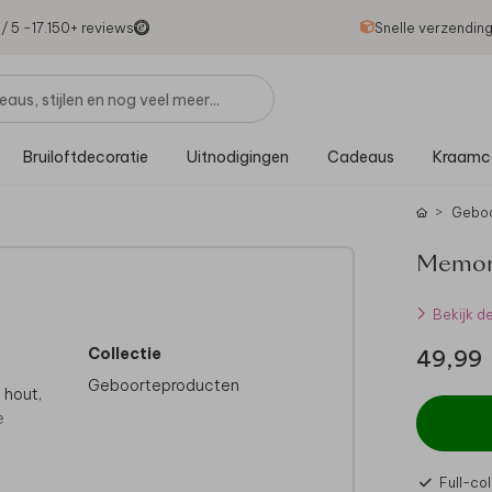
1
/ 5 -
17.150
+ reviews
Snelle verzendin
Bruiloftdecoratie
Uitnodigingen
Cadeaus
Kraamc
Gebo
Memory
Bekijk d
Collectie
49,99
Geboorteproducten
 hout,
e
Full-col