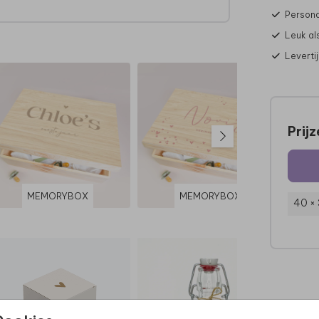
edig
Persona
Leuk al
ua
Leverti
d dan
l.
Prij
MEMORYBOX
MEMORYBOX
40 ×