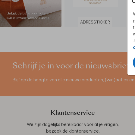
W
g
ADRESSTICKER
t
w
J
Schrijf je in voor de nieuwsbrief
Blijf op de hoogte van alle nieuwe producten, (win)acties 
Klantenservice
We zijn dagelijks bereikbaar voor al je vragen,
bezoek de
klantenservice
.