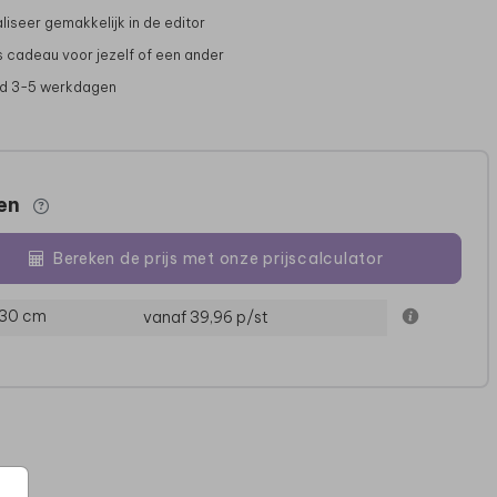
liseer gemakkelijk in de editor
s cadeau voor jezelf of een ander
jd 3-5 werkdagen
zen
Bereken de prijs met onze prijscalculator
MEMORYBOX
MEMORYBOX
 30 cm
vanaf 39,96
p/st