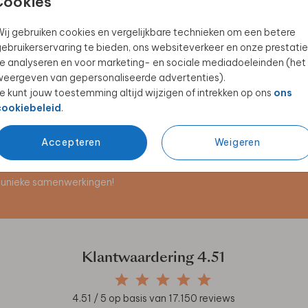
Cookies
ij gebruiken cookies en vergelijkbare technieken om een betere
ebruikerservaring te bieden, ons websiteverkeer en onze prestatie
DOOSJE
LABEL
e analyseren en voor marketing- en sociale mediadoeleinden (het
eergeven van gepersonaliseerde advertenties).
e kunt jouw toestemming altijd wijzigen of intrekken op ons
ons
cookiebeleid
.
Accepteren
Weigeren
en unieke samenwerkingen!
Klantwaardering
4.51
4.51
/ 5 op basis van
17.150
reviews