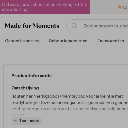
Ontwerp jouw schoolset en ontvang tot €15
4.5
stapelkorting!
Geboortekaartjes
Geboorteproducten
Trouwkaarten
Productinformatie
Omschrijving
Houten herinneringsdoos/memorybox voor je kleintje met
teddybeertje. Deze herinneringsdoos is gemaakt van grenen
heeft greepgaten en een vastzittende deksel met afgerond
hoeken.
Toon meer
Goed om te weten: