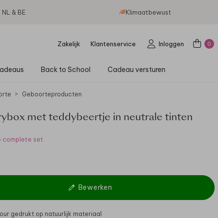
g NL & BE
Klimaatbewust
Zakelijk
Klantenservice
Inloggen
0
adeaus
Back to School
Cadeau versturen
orte
Geboorteproducten
box met teddybeertje in neutrale tinten
e complete set
Bewerken
our gedrukt op natuurlijk materiaal