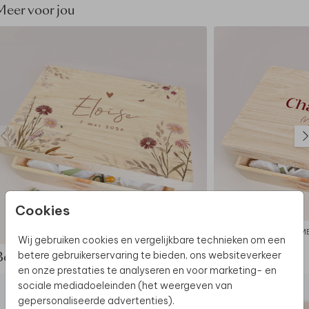
box is (qua nerven e.d.) uniek.
Meer voor jou
• De memory box wordt op een andere manier
geproduceerd dan jouw kaart: de kleuren kunnen dus
nét wat anders uitpakken.
Dit product maakt deel uit van
een complete set in
deze stijl.
Cookies
MEMORYBOX
M
Wij gebruiken cookies en vergelijkbare technieken om een
betere gebruikerservaring te bieden, ons websiteverkeer
Bekijk de complete set
en onze prestaties te analyseren en voor marketing- en
sociale mediadoeleinden (het weergeven van
gepersonaliseerde advertenties).