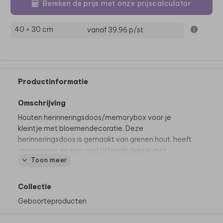
Bereken de prijs met onze prijscalculator
40 × 30 cm
vanaf 39,96
p/st
Productinformatie
Omschrijving
Houten herinneringsdoos/memorybox voor je
kleintje met bloemendecoratie. Deze
herinneringsdoos is gemaakt van grenen hout, heeft
greepgaten en een vastzittende deksel met
Toon meer
afgeronde hoeken.
Goed om te weten:
Collectie
• Voor het mooiste eindresultaat adviseren we om
Geboorteproducten
geen volledig gekleurde achtergrond te kiezen.
• Hout is een natuurlijk product, dus iedere memory