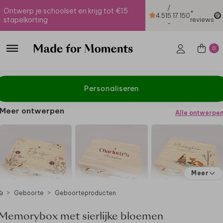
/
Ontwerp je schoolset en krijg tot €15
+
4.51
5
17.150
stapelkorting
reviews
-
0
Personaliseren
Meer ontwerpen
Alle ontwerpe
Meer
Geboorte
Geboorteproducten
Memorybox met sierlijke bloemen