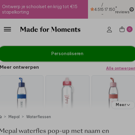
/
Ontwerp je schoolset en krijg tot €15
+
4.51
5
17.150
stapelkorting
reviews
-
0
Personaliseren
Meer ontwerpen
Alle ontwerpe
Meer
Mepal
Waterflessen
Mepal waterfles pop-up met naam en