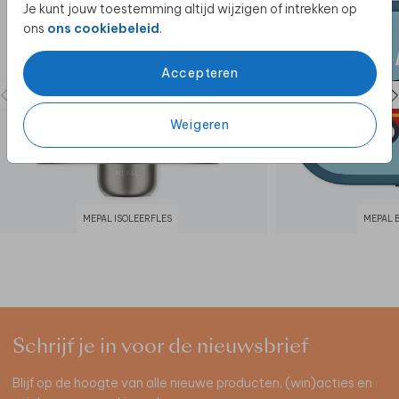
Je kunt jouw toestemming altijd wijzigen of intrekken op
ons
ons cookiebeleid
.
Accepteren
Weigeren
MEPAL ISOLEERFLES
MEPAL
Schrijf je in voor de nieuwsbrief
Blijf op de hoogte van alle nieuwe producten, (win)acties en