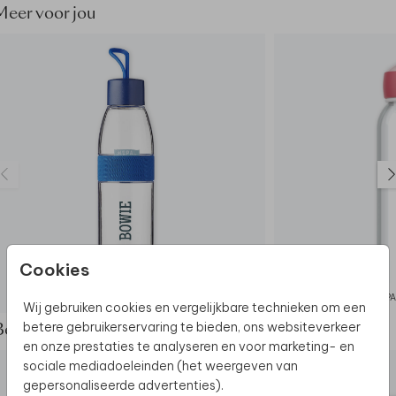
Meer voor jou
Cookies
MEPAL WATERFLES
MEPA
Wij gebruiken cookies en vergelijkbare technieken om een
betere gebruikerservaring te bieden, ons websiteverkeer
Bekijk de complete set
en onze prestaties te analyseren en voor marketing- en
sociale mediadoeleinden (het weergeven van
gepersonaliseerde advertenties).