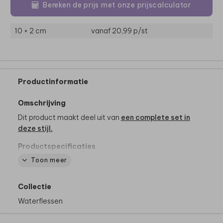
Bereken de prijs met onze prijscalculator
10 × 2 cm
vanaf 20,99
p/st
Productinformatie
Omschrijving
Dit product maakt deel uit van
een complete set in
deze stijl.
Productspecificaties
- Van het merk Mepal
Toon meer
- Inhoud: 500ml
- BPA-vrij
Collectie
- Vaatwasserbestending
- Met één druk op de knop komt de drinktuit omhoog
Waterflessen