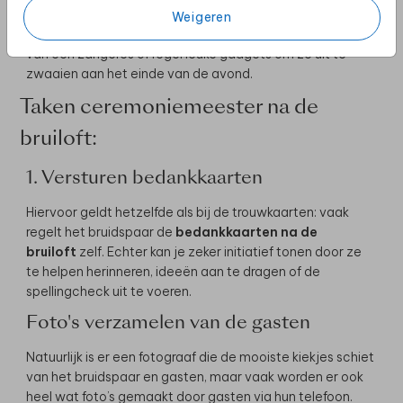
verschillende manieren en vormen. Zo kan je bijvoorbeeld
Weigeren
iets muzikaals voor ze regelen in de vorm van het boeken
van een zangeres of regel leuke gadgets om ze uit te
zwaaien aan het einde van de avond.
Taken ceremoniemeester na de
bruiloft:
1. Versturen bedankkaarten
Hiervoor geldt hetzelfde als bij de trouwkaarten: vaak
regelt het bruidspaar de
bedankkaarten na de
bruiloft
zelf. Echter kan je zeker initiatief tonen door ze
te helpen herinneren, ideeën aan te dragen of de
spellingcheck uit te voeren.
Foto's verzamelen van de gasten
Natuurlijk is er een fotograaf die de mooiste kiekjes schiet
van het bruidspaar en gasten, maar vaak worden er ook
heel wat foto’s gemaakt door gasten via hun telefoon.