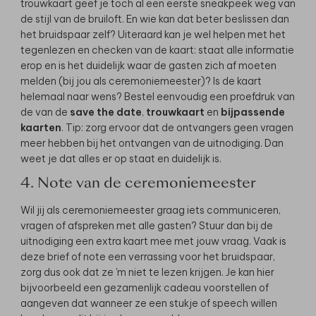
trouwkaart geef je toch al een eerste sneakpeek weg van
de stijl van de bruiloft. En wie kan dat beter beslissen dan
het bruidspaar zelf? Uiteraard kan je wel helpen met het
tegenlezen en checken van de kaart: staat alle informatie
erop en is het duidelijk waar de gasten zich af moeten
melden (bij jou als ceremoniemeester)? Is de kaart
helemaal naar wens? Bestel eenvoudig een proefdruk van
de van de
save the date
,
trouwkaart
en
bijpassende
kaarten
. Tip: zorg ervoor dat de ontvangers geen vragen
meer hebben bij het ontvangen van de uitnodiging. Dan
weet je dat alles er op staat en duidelijk is.
4. Note van de ceremoniemeester
Wil jij als ceremoniemeester graag iets communiceren,
vragen of afspreken met alle gasten? Stuur dan bij de
uitnodiging een extra kaart mee met jouw vraag. Vaak is
deze brief of note een verrassing voor het bruidspaar,
zorg dus ook dat ze 'm niet te lezen krijgen. Je kan hier
bijvoorbeeld een gezamenlijk cadeau voorstellen of
aangeven dat wanneer ze een stukje of speech willen