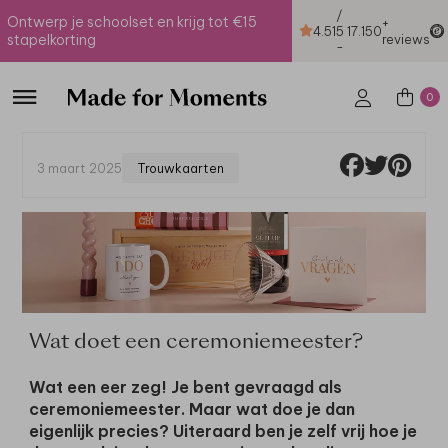
/
Ontwerp je schoolset en krijg tot €15
+
4.51
5
17.150
stapelkorting
reviews
-
0
3 maart 2025
Trouwkaarten
Wat doet een ceremoniemeester?
Wat een eer zeg! Je bent gevraagd als
ceremoniemeester. Maar wat doe je dan
eigenlijk precies? Uiteraard ben je zelf vrij hoe je