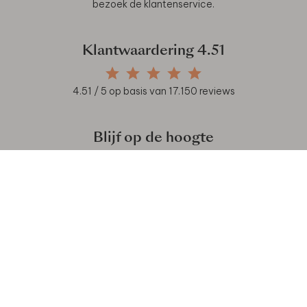
bezoek de
klantenservice
.
Klantwaardering
4.51
4.51
/ 5 op basis van
17.150
reviews
Blijf op de hoogte
POPULAIRE CATEGORIEËN
SERVICE