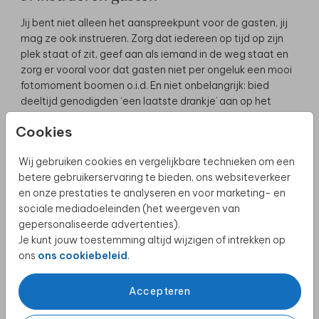
Jij bent niet alleen het aanspreekpunt voor de gasten, jij
mag ze ook instrueren. Zorg dat iedereen op tijd op zijn
plek staat of zit, geef aan als iemand in de weg staat en
zorg er vooral voor dat gasten niet per ongeluk een mooi
fotomoment boomen o.i.d. En niet onbelangrijk: bied
deeltijd genodigden ‘een laatste drankje’ aan op het
moment dat het avondprogramma begint bijvoorbeeld.
Cookies
4. Begeleiden speeches en stukjes
Wij gebruiken cookies en vergelijkbare technieken om een
Samen met het bruidspaar heb je bepaald of en wanneer
betere gebruikerservaring te bieden, ons websiteverkeer
de speeches en stukjes plaats mogen vinden. Zorg ervoor
en onze prestaties te analyseren en voor marketing- en
dat de gasten die dit willen doen, hiervan op de hoogte
sociale mediadoeleinden (het weergeven van
zijn. Spreek bijvoorbeeld een seintje met ze af, op het
gepersonaliseerde advertenties).
moment dat ze hun gang mogen gaan. Zorg dat je hierin
Je kunt jouw toestemming altijd wijzigen of intrekken op
in de lead houdt.
ons
ons cookiebeleid
.
Verrassingselement toevoegen
Accepteren
Houdt het bruidspaar van verrassingen? Neem dan zeker
het initiatief iets voor ze te organiseren. Dit kan zijn op