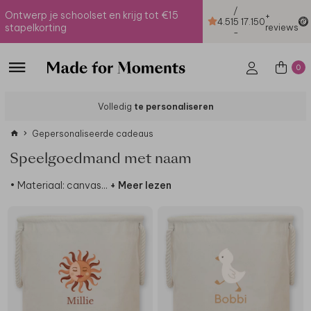
/
Ontwerp je schoolset en krijg tot €15
+
4.51
5
17.150
stapelkorting
reviews
-
0
Volledig
te personaliseren
Gepersonaliseerde cadeaus
Speelgoedmand met naam
• Materiaal: canvas
...
+ Meer lezen