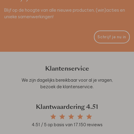
Blijf op de hoogte van alle nieuwe producten, (win)acties en
unieke samenwerkingen!
Schrijf je nu in
Klantenservice
We zijn dagelijks bereikbaar voor al je vragen,
bezoek de
klantenservice
.
Klantwaardering
4.51
4.51
/ 5 op basis van
17.150
reviews