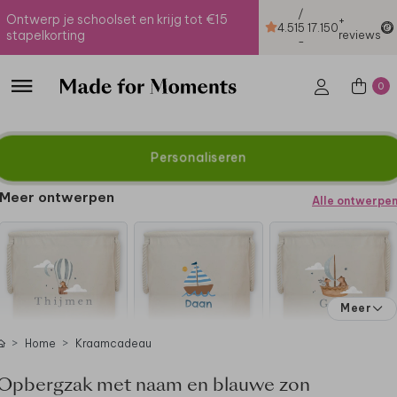
/
Ontwerp je schoolset en krijg tot €15
+
4.51
5
17.150
stapelkorting
reviews
-
0
Personaliseren
Meer ontwerpen
Alle ontwerpe
Meer
Home
Kraamcadeau
Opbergzak met naam en blauwe zon