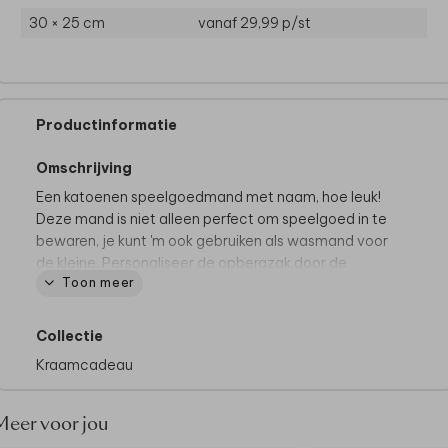
30 × 25 cm
vanaf 29,99
p/st
Productinformatie
Omschrijving
Een katoenen speelgoedmand met naam, hoe leuk!
Deze mand is niet alleen perfect om speelgoed in te
bewaren, je kunt 'm ook gebruiken als wasmand voor
de kleine. Personaliseer de opbergzak door de
Toon meer
kleuren en lettertypes aan te passen, zo past ie
perfect in de (kinder)kamer!
Collectie
Kraamcadeau
Meer voor jou