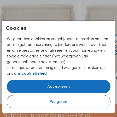
Cookies
Wij gebruiken cookies en vergelijkbare technieken om een
betere gebruikerservaring te bieden, ons websiteverkeer
en onze prestaties te analyseren en voor marketing- en
sociale mediadoeleinden (het weergeven van
gepersonaliseerde advertenties).
Je kunt jouw toestemming altijd wijzigen of intrekken op
ons
ons cookiebeleid
.
SPEELGOEDMAND
SPE
Accepteren
Weigeren
Schrijf je in voor de nieuwsbrief