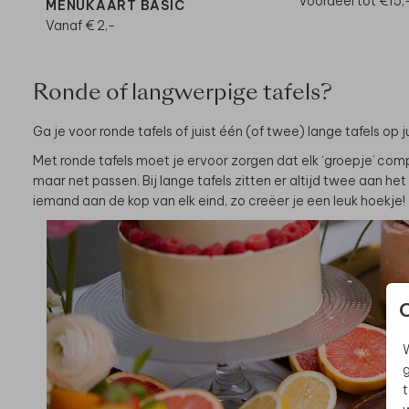
Voordeel tot €15,
MENUKAART BASIC
Vanaf € 2,-
Ronde of langwerpige tafels?
Ga je voor ronde tafels of juist één (of twee) lange tafels op
Met ronde tafels moet je ervoor zorgen dat elk ‘groepje’ comp
maar net passen. Bij lange tafels zitten er altijd twee aan het
iemand aan de kop van elk eind, zo creëer je een leuk hoekje!
W
g
t