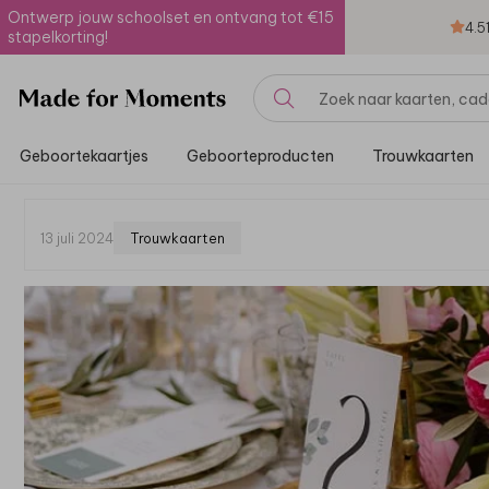
Ontwerp jouw schoolset en ontvang tot €15
4.5
stapelkorting!
Geboortekaartjes
Geboorteproducten
Trouwkaarten
13 juli 2024
Trouwkaarten