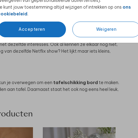
eergeven van gepersonaliseerde advertenties).
e kunt jouw toestemming altijd wijzigen of intrekken op ons
ons
cookiebeleid
.
Accepteren
Weigeren
lijk. Soms zijn er gasten die alleen komen, of die weinig
et dezelfde interesses. Ook al kennen ze elkaar nog niet,
van dezelfde Netflix show? Het lijkt maar iets kleins,
an kun je overwegen om een
tafelschikking bord
te maken.
den aan tafel. Daarnaast staat het ook nog eens heel leuk,
producten