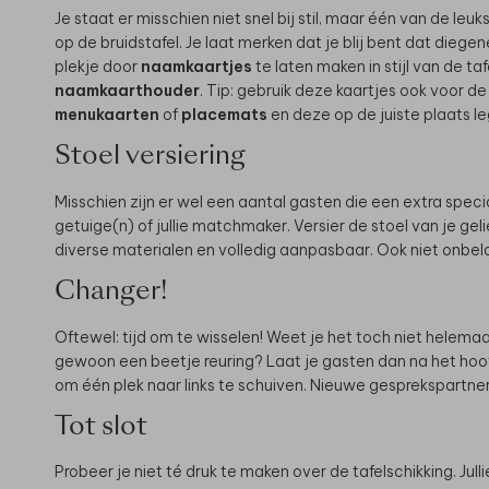
Je staat er misschien niet snel bij stil, maar één van de leu
op de bruidstafel. Je laat merken dat je blij bent dat diegen
plekje door
naamkaartjes
te laten maken in stijl van de taf
naamkaarthouder
. Tip: gebruik deze kaartjes ook voor 
menukaarten
of
placemats
en deze op de juiste plaats l
Stoel versiering
Misschien zijn er wel een aantal gasten die een extra specia
getuige(n) of jullie matchmaker. Versier de stoel van je ge
diverse materialen en volledig aanpasbaar. Ook niet onbela
Changer!
Oftewel: tijd om te wisselen! Weet je het toch niet helemaal 
gewoon een beetje reuring? Laat je gasten dan na het hoof
om één plek naar links te schuiven. Nieuwe gesprekspartne
Tot slot
Probeer je niet té druk te maken over de tafelschikking. Jul