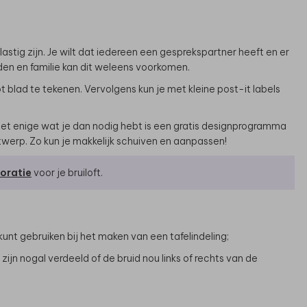
astig zijn. Je wilt dat iedereen een gesprekspartner heeft en er
en en familie kan dit weleens voorkomen.
ot blad te tekenen. Vervolgens kun je met kleine post-it labels
 Het enige wat je dan nodig hebt is een gratis designprogramma
twerp. Zo kun je makkelijk schuiven en aanpassen!
oratie
voor je bruiloft.
e kunt gebruiken bij het maken van een tafelindeling;
 zijn nogal verdeeld of de bruid nou links of rechts van de