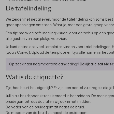
De tafelindeling
We zeiden het net al even, maar de tafelindeling kan soms best l
geen spanningen ontstaan. Want ja, met een grote groep vriend
Een tip: maak de tafelindeling visueel door de tafels op een gro
alle gasten van een plekje voorzien.
Je kunt online ook veel templates vinden voor tafel indelingen.
(zoals Canva). Upload de template en typ alle namen in het on
Op zoek naar nog meer tafelaankleding? Bekijk alle
tafeldec
Wat is de etiquette?
Tja, hoe heurt het eigenlijk? Er zijn een aantal vuistregels die j
Jullie als bruidspaar zitten uiteraard in het midden. De meningen
bruidegom zit, dus dat laten wij ook in het midden.
De vader van de bruidegom zit naast de bruid.
De moeder van de bruid zit naast de bruidegom.