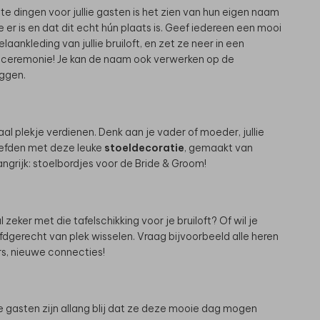
kste dingen voor jullie gasten is het zien van hun eigen naam
e er is en dat dit echt hún plaats is. Geef iedereen een mooi
elaankleding van jullie bruiloft, en zet ze neer in een
de ceremonie! Je kan de naam ook verwerken op de
eggen.
al plekje verdienen. Denk aan je vader of moeder, jullie
liefden met deze leuke
stoeldecoratie
, gemaakt van
ngrijk: stoelbordjes voor de Bride & Groom!
zeker met die tafelschikking voor je bruiloft? Of wil je
dgerecht van plek wisselen. Vraag bijvoorbeeld alle heren
rs, nieuwe connecties!
lie gasten zijn allang blij dat ze deze mooie dag mogen