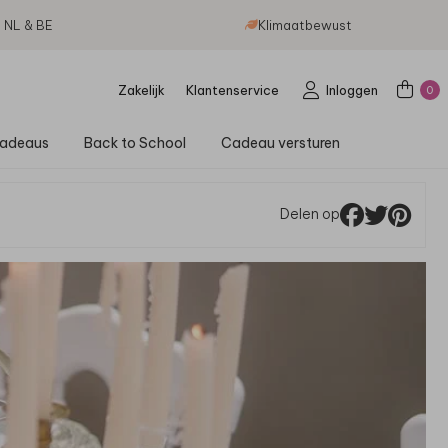
g NL & BE
Klimaatbewust
Zakelijk
Klantenservice
Inloggen
0
adeaus
Back to School
Cadeau versturen
Delen op