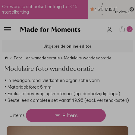
/
Ontwerp je schoolset en krijg tot €15
+
4.51
5
17.150
stapelkorting
reviews
-
0
Uitgebreide
online editor
Foto- en wanddecoratie
>
Modulaire wanddecoratie
Modulaire foto wanddecoratie
• In hexagon, rond, vierkant en organische vorm
• Materiaal: forex 5 mm
• Exclusief bevestigingsmateriaal (tip: dubbelzijdig tape)
• Bestel een complete set vanaf 49,95 (excl. verzendkosten)
Filters
…
items