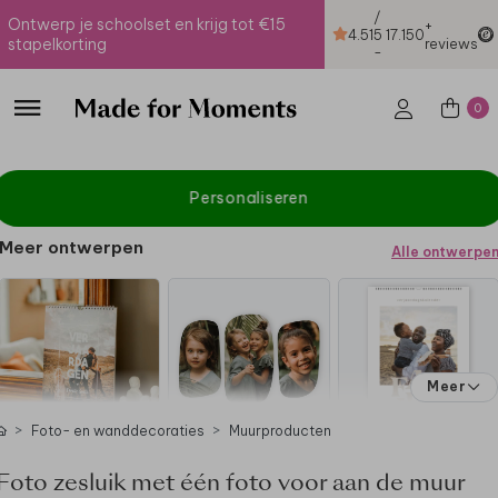
/
Ontwerp je schoolset en krijg tot €15
+
4.51
5
17.150
stapelkorting
reviews
-
0
Personaliseren
Meer ontwerpen
Alle ontwerpe
Meer
Foto- en wanddecoraties
Muurproducten
Foto zesluik met één foto voor aan de muur