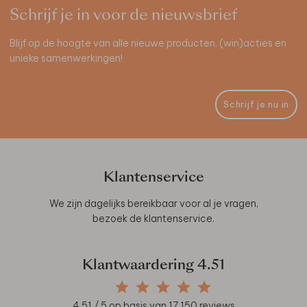
Schrijf je in voor de nieuwsbrief
Blijf op de hoogte van alle nieuwe producten, (win)acties en
unieke samenwerkingen!
Schrijf je nu in
Klantenservice
We zijn dagelijks bereikbaar voor al je vragen,
bezoek de
klantenservice
.
Klantwaardering
4.51
4.51
/ 5 op basis van
17.150
reviews