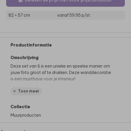
82 × 57 cm
vanaf 59,95
p/st
Productinformatie
Omschrijving
Deze set van 6 is een unieke en speelse manier om
jouw foto groot af te drukken. Deze wanddecoratie
is een musthave voor je interieur!
Toon meer
De set bevat 6 stuks van 24 x 24 cm. Gedrukt op
forex: 5 mm dik kunststof. Plak ze met dubbelzijdig
tape gemakkelijk aan de muur, ze zijn namelijk erg
Collectie
licht van gewicht.
Muurproducten