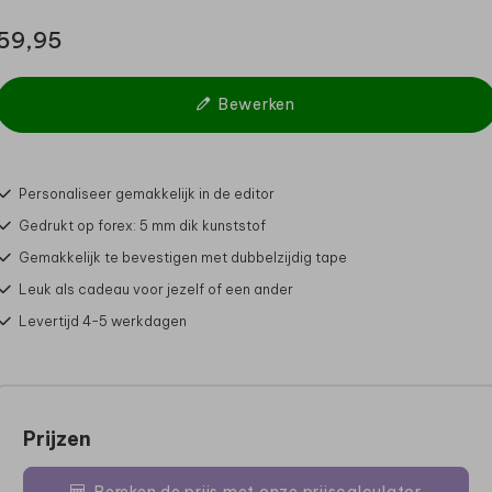
59,95
Bewerken
Personaliseer gemakkelijk in de editor
Gedrukt op forex: 5 mm dik kunststof
Gemakkelijk te bevestigen met dubbelzijdig tape
Leuk als cadeau voor jezelf of een ander
Levertijd 4-5 werkdagen
Prijzen
Bereken de prijs met onze prijscalculator