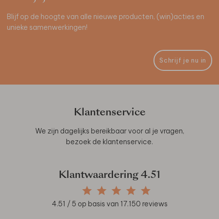
Blijf op de hoogte van alle nieuwe producten, (win)acties en
unieke samenwerkingen!
Schrijf je nu in
Klantenservice
We zijn dagelijks bereikbaar voor al je vragen,
bezoek de
klantenservice
.
Klantwaardering
4.51
4.51
/ 5 op basis van
17.150
reviews