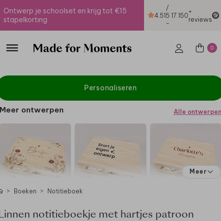
/
Ontwerp je schoolset en krijg tot €15
+
4.51
5
17.150
stapelkorting
reviews
-
0
Personaliseren
Meer ontwerpen
Alle ontwerpe
Meer
Boeken
Notitieboek
Linnen notitieboekje met hartjes patroon