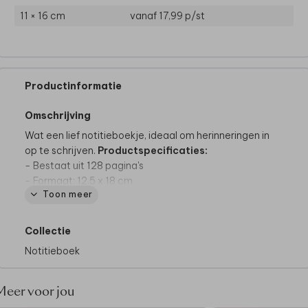
11 × 16 cm
vanaf 17,99
p/st
Productinformatie
Omschrijving
Wat een lief notitieboekje, ideaal om herinneringen in
op te schrijven.
Productspecificaties:
- Bestaat uit 128 pagina's
- Formaat: 12,5 x 18 cm
Toon meer
- Materiaal: linnen kaft
- De eerste helft van de pagina's bestaat uit
crèmekleurig papier met schrijflijnen van 160grams.
Collectie
- De tweede helft bestaat uit crèmekleurig papier
Notitieboek
zonder schrijflijnen (blanco) van 160gram
- Het notitieboekje heeft een metallic roestbruin
leeslintje.
Meer voor jou