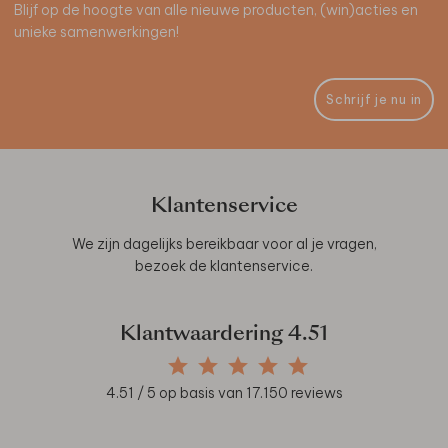
Blijf op de hoogte van alle nieuwe producten, (win)acties en
unieke samenwerkingen!
Schrijf je nu in
Klantenservice
We zijn dagelijks bereikbaar voor al je vragen,
bezoek de
klantenservice
.
Klantwaardering
4.51
4.51
/ 5 op basis van
17.150
reviews