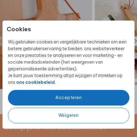
Cookies
Wij gebruiken cookies en vergelijkbare technieken om een
betere gebruikerservaring te bieden, ons websiteverkeer
en onze prestaties te analyseren en voor marketing- en
sociale mediadoeleinden (het weergeven van
gepersonaliseerde advertenties).
Je kunt jouw toestemming altijd wijzigen of intrekken op
ons
ons cookiebeleid
.
BORRELPLANK
BO
Accepteren
Weigeren
Schrijf je in voor de nieuwsbrief