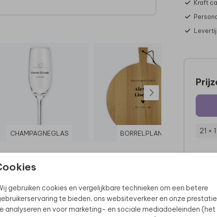
Kraft c
Persona
ar
Leverti
uiste
ozen
Prij
21 × 
CHAMPAGNEGLAS
BORRELPLANK
Cookies
ij gebruiken cookies en vergelijkbare technieken om een betere
ebruikerservaring te bieden, ons websiteverkeer en onze prestatie
e analyseren en voor marketing- en sociale mediadoeleinden (het