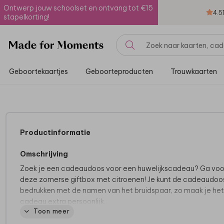
Ontwerp jouw schoolset en ontvang tot €15
4.5
stapelkorting!
Geboortekaartjes
Geboorteproducten
Trouwkaarten
Productinformatie
Omschrijving
Zoek je een cadeaudoos voor een huwelijkscadeau? Ga voo
deze zomerse giftbox met citroenen! Je kunt de cadeaudoo
bedrukken met de namen van het bruidspaar, zo maak je het
cadeau extra persoonlijk.
Toon meer
Productspecificaties