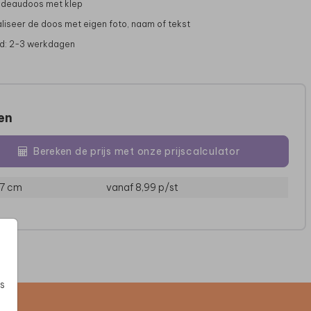
adeaudoos met klep
liseer de doos met eigen foto, naam of tekst
jd: 2-3 werkdagen
zen
Bereken de prijs met onze prijscalculator
17 cm
vanaf 8,99
p/st
WIJNGLAS
BORRELPLANK
s