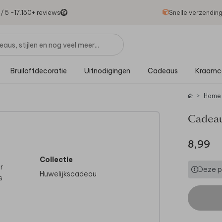
1
/ 5 -
17.150
+ reviews
Snelle verzendin
Bruiloftdecoratie
Uitnodigingen
Cadeaus
Kraamc
Home
Cadeau
8,99
Collectie
r
Deze pr
Huwelijkscadeau
s