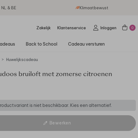
g NL & BE
Klimaatbewust
Zakelijk
Klantenservice
Inloggen
0
adeaus
Back to School
Cadeau versturen
Huwelijkscadeau
doos bruiloft met zomerse citroenen
oductvariant is niet beschikbaar. Kies een alternatief.
Bewerken