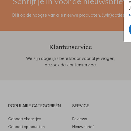
Schrijf je in voor de nieuwsbrief
w
J
Blijf op de hoogte van alle nieuwe producten, (win)acties 
Klantenservice
We zijn dagelijks bereikbaar voor al je vragen,
bezoek de
klantenservice
.
POPULAIRE CATEGORIEËN
SERVICE
Geboortekaartjes
Reviews
Geboorteproducten
Nieuwsbrief