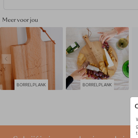
• Luxe cadeaudoos van stevig karton
• Bovenzijde is te bedrukken met een afbeelding en tekst na
Meer voor jou
keuze
• Dozen zijn beschikbaar in verschillende formaten, kies het j
formaat cadeaudoos op basis van het formaat van het gek
cadeau!
BORRELPLANK
BORRELPLANK
W
g
t