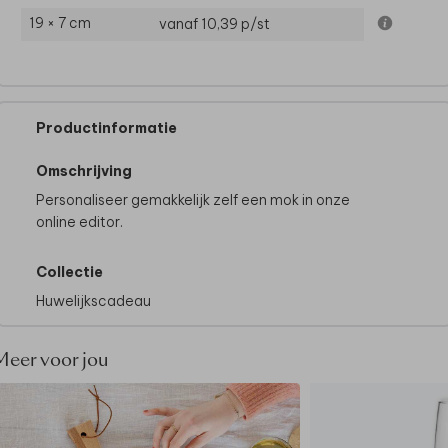
19 × 7 cm
vanaf 10,39
p/st
Productinformatie
Omschrijving
Personaliseer gemakkelijk zelf een mok in onze
online editor.
Collectie
Huwelijkscadeau
Meer voor jou