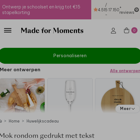
/
Ontwerp je schoolset en krijg tot €15
+
4.51
5
17.150
stapelkorting
reviews
-
0
Personaliseren
Meer ontwerpen
Alle ontwerpe
Meer
Home
Huwelijkscadeau
Mok rondom gedrukt met tekst