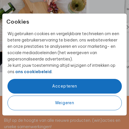
Cookies
Wij gebruiken cookies en vergelijkbare technieken om een
betere gebruikerservaring te bieden, ons websiteverkeer
en onze prestaties te analyseren en voor marketing- en
sociale mediadoeleinden (het weergeven van
gepersonaliseerde advertenties).
Je kunt jouw toestemming altijd wijzigen of intrekken op
BORRELPLANK
CHA
ons
ons cookiebeleid
.
Accepteren
Weigeren
Schrijf je in voor de nieuwsbrief
Blijf op de hoogte van alle nieuwe producten, (win)acties en
unieke samenwerkingen!