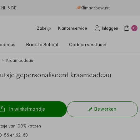
g NL & BE
Klimaatbewust
Zakelijk
Klantenservice
Inloggen
0
adeaus
Back to School
Cadeau versturen
Kraamcadeau
tsje gepersonaliseerd kraamcadeau
In winkelmandje
Bewerken
tsje van 100% katoen
50-56 en 62-68