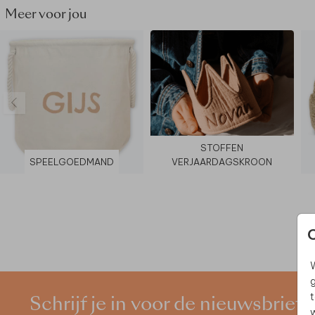
Meer voor jou
STOFFEN
SPEELGOEDMAND
VERJAARDAGSKROON
W
g
t
Schrijf je in voor de nieuwsbrief
w