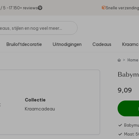
1
/ 5 -
17.150
+ reviews
Snelle verzendin
Bruiloftdecoratie
Uitnodigingen
Cadeaus
Kraamc
Home
Babymu
9,09
Collectie
t
Kraamcadeau
Babymu
Maat: 