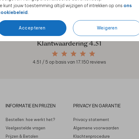
e kunt jouw toestemming altijd wijzigen of intrekken op ons
ons
en unieke samenwerkingen!
cookiebeleid
.
Accepteren
Weigeren
Klantwaardering
4.51
4.51
/ 5 op basis van
17.150
reviews
INFORMATIE EN PRIJZEN
PRIVACY EN GARANTIE
Bestellen: hoe werkt het?
Privacy statement
Veelgestelde vragen
Algemene voorwaarden
Prijzen & Betalen
Klachtenprocedure