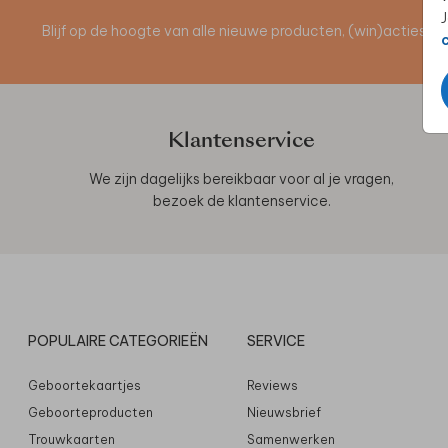
J
Blijf op de hoogte van alle nieuwe producten, (win)acties 
Klantenservice
We zijn dagelijks bereikbaar voor al je vragen,
bezoek de
klantenservice
.
POPULAIRE CATEGORIEËN
SERVICE
Geboortekaartjes
Reviews
Geboorteproducten
Nieuwsbrief
Trouwkaarten
Samenwerken