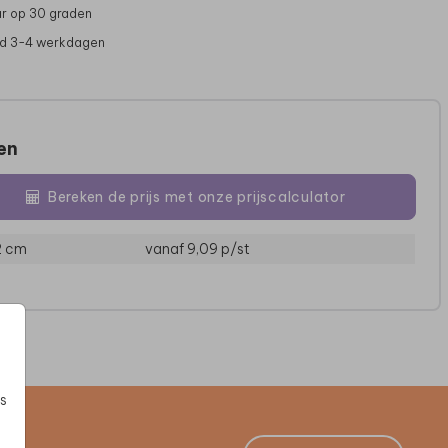
r op 30 graden
jd 3-4 werkdagen
zen
Bereken de prijs met onze prijscalculator
BABYMUTSJE
BABYMUTSJE
SP
2 cm
vanaf 9,09
p/st
s