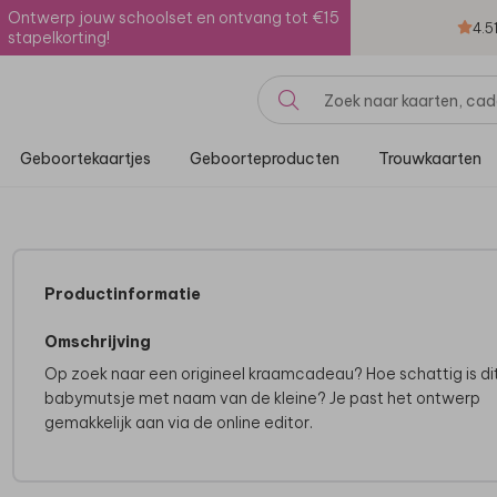
Ontwerp jouw schoolset en ontvang tot €15
4.5
stapelkorting!
Geboortekaartjes
Geboorteproducten
Trouwkaarten
Productinformatie
Omschrijving
Op zoek naar een origineel kraamcadeau? Hoe schattig is di
babymutsje met naam van de kleine? Je past het ontwerp
gemakkelijk aan via de online editor.