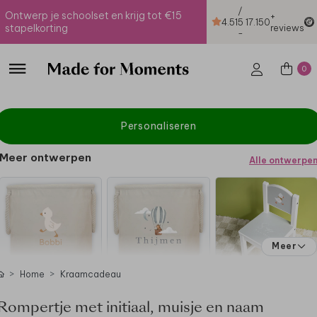
/
Ontwerp je schoolset en krijg tot €15
+
4.51
5
17.150
stapelkorting
reviews
-
0
Personaliseren
Meer ontwerpen
Alle ontwerpe
Meer
Home
Kraamcadeau
Rompertje met initiaal, muisje en naam