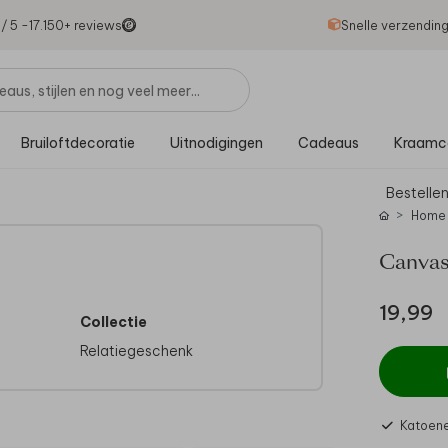
1
/ 5 -
17.150
+ reviews
Snelle verzendin
Bruiloftdecoratie
Uitnodigingen
Cadeaus
Kraamc
Bestellen
Home
Canvas
19,99
Collectie
Relatiegeschenk
Katoene