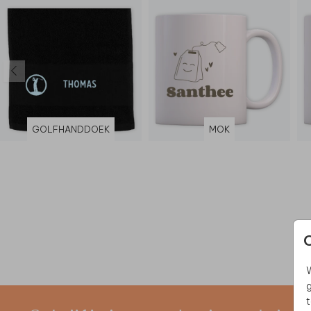
GOLFHANDDOEK
MOK
W
g
t