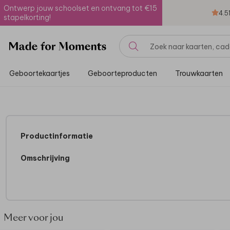
Ontwerp jouw schoolset en ontvang tot €15
4.5
stapelkorting!
Geboortekaartjes
Geboorteproducten
Trouwkaarten
Productinformatie
Omschrijving
Meer voor jou