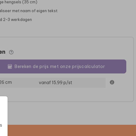
ge hengsels (35 cm)
liseer met naam of eigen tekst
jd 2-3 werkdagen
zen
GOLFBALSET
GOLFBALSET
G
Bereken de prijs met onze prijscalculator
 26 cm
vanaf 15,99
p/st
s