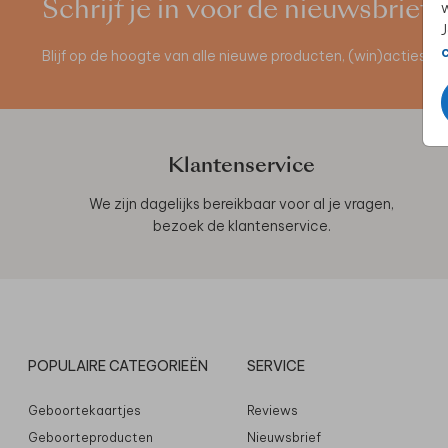
Schrijf je in voor de nieuwsbrief
w
J
Blijf op de hoogte van alle nieuwe producten, (win)acties 
Klantenservice
We zijn dagelijks bereikbaar voor al je vragen,
bezoek de
klantenservice
.
POPULAIRE CATEGORIEËN
SERVICE
Geboortekaartjes
Reviews
Geboorteproducten
Nieuwsbrief