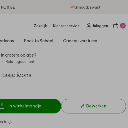
g NL & BE
Klimaatbewust
Zakelijk
Klantenservice
Inloggen
0
adeaus
Back to School
Cadeau versturen
 in grotere oplage?
Relatiegeschenk
 tasje icons
In winkelmandje
Bewerken
n tasje