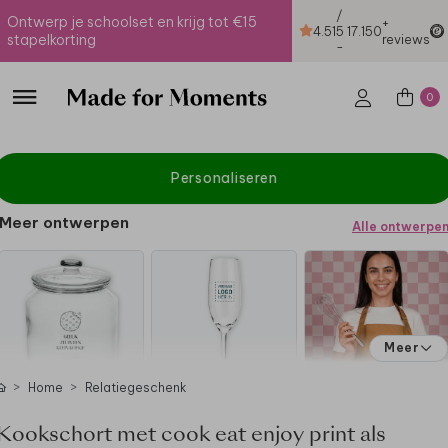
/
Ontwerp je schoolset en krijg tot €15
+
4.51
5
17.150
stapelkorting
reviews
-
0
Personaliseren
Meer ontwerpen
Alle ontwerpe
Meer
Home
Relatiegeschenk
Kookschort met cook eat enjoy print als