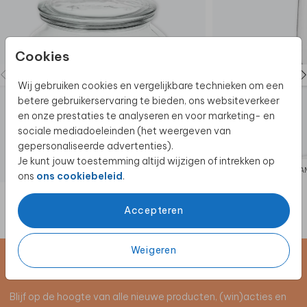
Cookies
Wij gebruiken cookies en vergelijkbare technieken om een
betere gebruikerservaring te bieden, ons websiteverkeer
en onze prestaties te analyseren en voor marketing- en
sociale mediadoeleinden (het weergeven van
gepersonaliseerde advertenties).
Je kunt jouw toestemming altijd wijzigen of intrekken op
SNOEPPOT
CHA
ons
ons cookiebeleid
.
Accepteren
Weigeren
Schrijf je in voor de nieuwsbrief
Blijf op de hoogte van alle nieuwe producten, (win)acties en