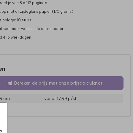
boekje van 8 of 12 pagina's
 op mat of zijdeglans papier (170 grams)
e oplage: 10 stuks
liseer naar wens in de online editor
jd 4-6 werkdagen
zen
SNOWGLOBE
CHAMPAGNEGLAS
Bereken de prijs met onze prijscalculator
19 cm
vanaf 17,99
p/st
s