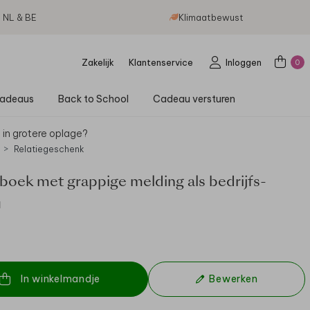
g NL & BE
Klimaatbewust
Zakelijk
Klantenservice
Inloggen
0
adeaus
Back to School
Cadeau versturen
 in grotere oplage?
Relatiegeschenk
boek met grappige melding als bedrijfs­
u
In winkelmandje
Bewerken