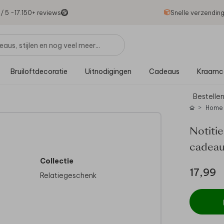
1
/ 5 -
17.150
+ reviews
Snelle verzendin
Bruiloftdecoratie
Uitnodigingen
Cadeaus
Kraamc
Bestellen
Home
Notitie
cadea
Collectie
17,99
Relatiegeschenk