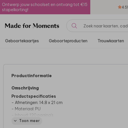
Ontwerp jouw schoolset en ontvang tot €15
4.5
stapelkorting!
Geboortekaartjes
Geboorteproducten
Trouwkaarten
Productinformatie
Omschrijving
Productspecificaties
- Afmetingen: 14,8 x 21 cm
- Materiaal: PU
- Inhoud: 120 pagina's
Toon meer
- Tweezijdig gelinieerd
- Met handig elastiek en lintje