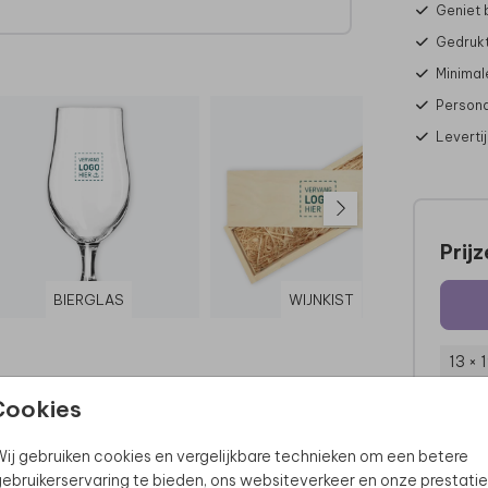
Geniet 
Gedrukt
Minimal
Persona
Leverti
Prij
BIERGLAS
WIJNKIST
13 × 
Cookies
ij gebruiken cookies en vergelijkbare technieken om een betere
ebruikerservaring te bieden, ons websiteverkeer en onze prestatie