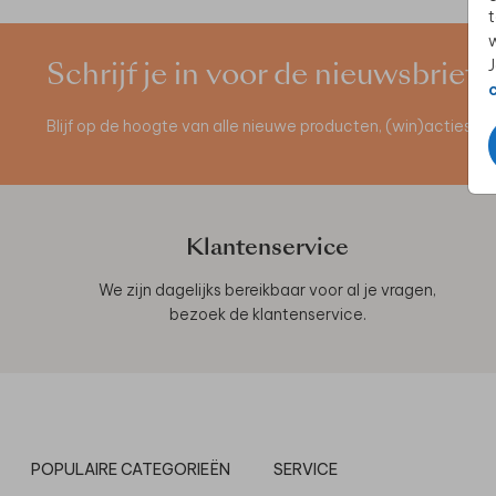
t
w
J
Schrijf je in voor de nieuwsbrief
Blijf op de hoogte van alle nieuwe producten, (win)acties 
Klantenservice
We zijn dagelijks bereikbaar voor al je vragen,
bezoek de
klantenservice
.
POPULAIRE CATEGORIEËN
SERVICE