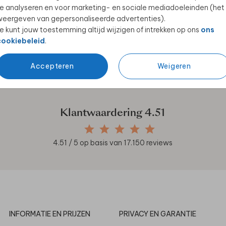
e analyseren en voor marketing- en sociale mediadoeleinden (het
eergeven van gepersonaliseerde advertenties).
e kunt jouw toestemming altijd wijzigen of intrekken op ons
ons
cookiebeleid
.
en unieke samenwerkingen!
Accepteren
Weigeren
Klantwaardering
4.51
4.51
/ 5 op basis van
17.150
reviews
INFORMATIE EN PRIJZEN
PRIVACY EN GARANTIE