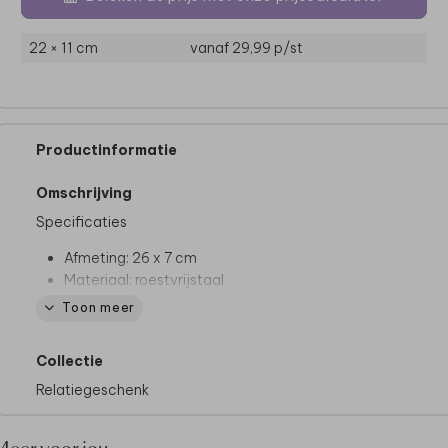
22 × 11 cm
vanaf 29,99
p/st
Productinformatie
Omschrijving
Specificaties
Afmeting: 26 x 7 cm
Materiaal: roestvrijstaal
Inhoud: 500 ml
Toon meer
Rondom bedrukt
Dubbelwandig
Collectie
BPA-vrij
Relatiegeschenk
24 uur koud & 12 uur warm
Met de hand afwassen