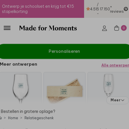
/
Ontwerp je schoolset en krijg tot €15
+
4.51
5
17.150
stapelkorting
reviews
-
0
Personaliseren
Meer ontwerpen
Alle ontwerpe
Meer
Bestellen in grotere oplage?
Home
Relatiegeschenk