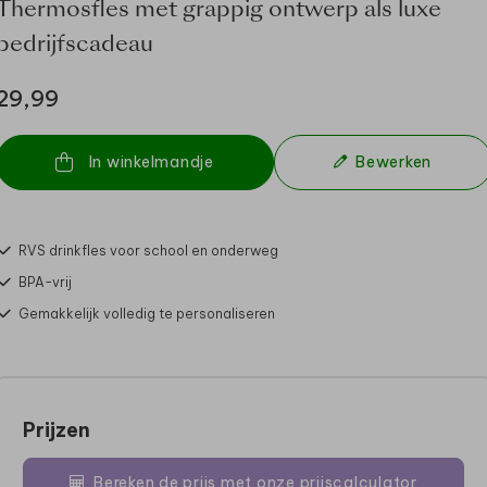
Thermosfles met grappig ontwerp als luxe
bedrijfs­cadeau
29,99
In winkelmandje
Bewerken
RVS drinkfles voor school en onderweg
BPA-vrij
Gemakkelijk volledig te personaliseren
Prijzen
Bereken de prijs met onze prijscalculator