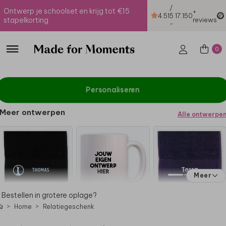
/
Ontwerp je schoolset en krijg tot €15
+
4.51
5
17.150
stapelkorting
reviews
-
0
Personaliseren
Meer ontwerpen
Alle ontwerpe
Meer
Bestellen in grotere oplage?
Home
Relatiegeschenk