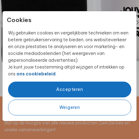
Cookies
Wij gebruiken cookies en vergelijkbare technieken om een
betere gebruikerservaring te bieden, ons websiteverkeer
en onze prestaties te analyseren en voor marketing- en
sociale mediadoeleinden (het weergeven van
gepersonaliseerde advertenties).
GOLFHANDDOEK
Je kunt jouw toestemming altijd wijzigen of intrekken op
ons
ons cookiebeleid
.
Accepteren
Weigeren
Schrijf je in voor de nieuwsbrief
Blijf op de hoogte van alle nieuwe producten, (win)acties en
unieke samenwerkingen!