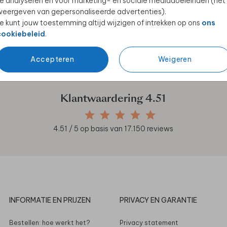
e analyseren en voor marketing- en sociale mediadoeleinden (het
eergeven van gepersonaliseerde advertenties).
e kunt jouw toestemming altijd wijzigen of intrekken op ons
ons
cookiebeleid
.
en unieke samenwerkingen!
Accepteren
Weigeren
Klantwaardering
4.51
4.51
/ 5 op basis van
17.150
reviews
INFORMATIE EN PRIJZEN
PRIVACY EN GARANTIE
Bestellen: hoe werkt het?
Privacy statement