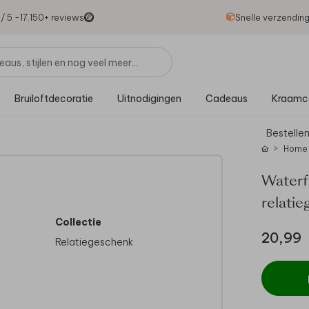
1
/ 5 -
17.150
+ reviews
Snelle verzendin
Bruiloftdecoratie
Uitnodigingen
Cadeaus
Kraamc
Bestellen
Home
Waterf
relati
Collectie
20,99
Relatiegeschenk