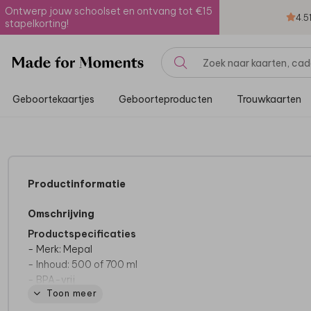
Ontwerp jouw schoolset en ontvang tot €15
4.5
stapelkorting!
Geboortekaartjes
Geboorteproducten
Trouwkaarten
Productinformatie
Omschrijving
Productspecificaties
- Merk: Mepal
- Inhoud: 500 of 700 ml
- BPA-vrij
Toon meer
- Lekdicht
- Met handige lus om fles vast te houden