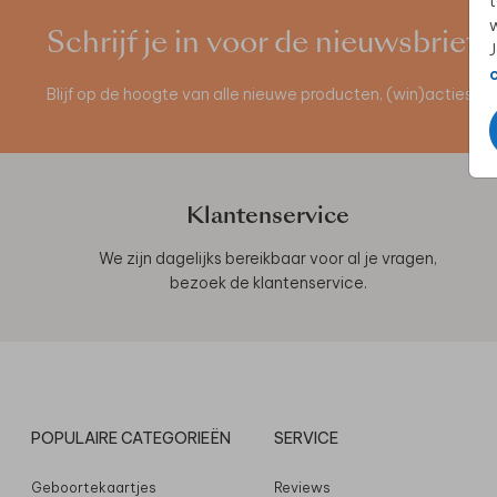
t
w
Schrijf je in voor de nieuwsbrief
J
Blijf op de hoogte van alle nieuwe producten, (win)acties 
Klantenservice
We zijn dagelijks bereikbaar voor al je vragen,
bezoek de
klantenservice
.
POPULAIRE CATEGORIEËN
SERVICE
Geboortekaartjes
Reviews