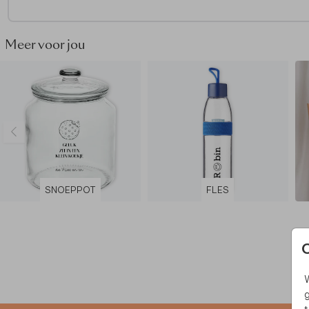
- Bij voorkeur afwassen met de hand of tot 60 graden in de
vaatwasser
Meer voor jou
SNOEPPOT
FLES
W
g