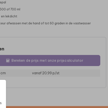
epal
 500 of 700 ml
 en lekdicht
rkeur afwassen met de hand of tot 60 graden in de vaatwasser
zen
Bereken de prijs met onze prijscalculator
KOEKBLIK
SNOEPPOT
3 cm
vanaf 20,99
p/st
s