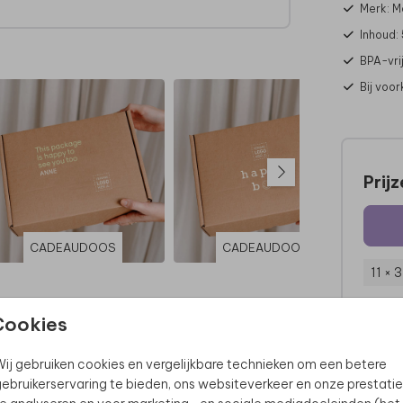
Merk: M
Inhoud:
BPA-vrij
Bij voo
Prij
CADEAUDOOS
CADEAUDOOS
11 × 
Cookies
ij gebruiken cookies en vergelijkbare technieken om een betere
ebruikerservaring te bieden, ons websiteverkeer en onze prestatie