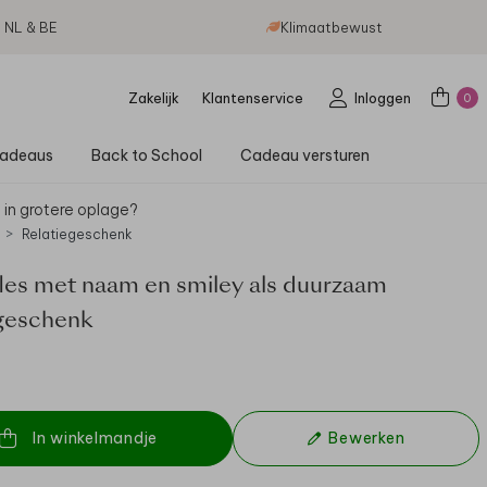
g NL & BE
Klimaatbewust
Zakelijk
Klantenservice
Inloggen
0
adeaus
Back to School
Cadeau versturen
 in grotere oplage?
Relatiegeschenk
les met naam en smiley als duurzaam
egeschenk
In winkelmandje
Bewerken