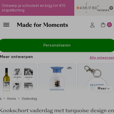
/
Ontwerp je schoolset en krijg tot €15
+
4.51
5
17.150
stapelkorting
reviews
-
0
Personaliseren
Meer ontwerpen
Alle ontwerpe
Meer
Home
Vaderdag
Kookschort vaderdag met turquoise design en