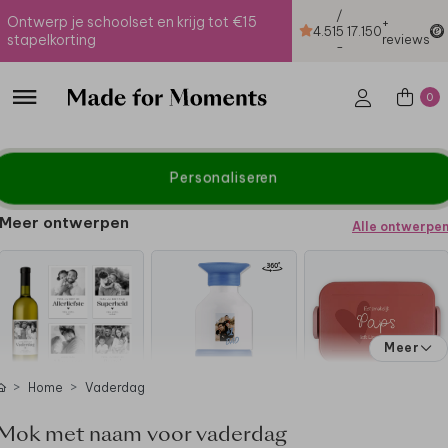
/
Ontwerp je schoolset en krijg tot €15
+
4.51
5
17.150
stapelkorting
reviews
-
0
Personaliseren
Meer ontwerpen
Alle ontwerpe
Meer
Home
Vaderdag
Mok met naam voor vaderdag