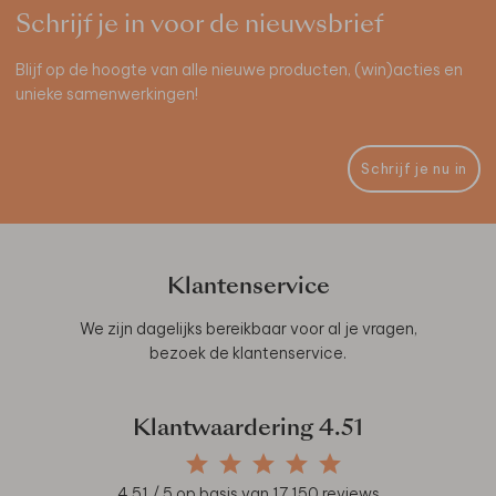
Schrijf je in voor de nieuwsbrief
Blijf op de hoogte van alle nieuwe producten, (win)acties en
unieke samenwerkingen!
Schrijf je nu in
Klantenservice
We zijn dagelijks bereikbaar voor al je vragen,
bezoek de
klantenservice
.
Klantwaardering
4.51
4.51
/ 5 op basis van
17.150
reviews