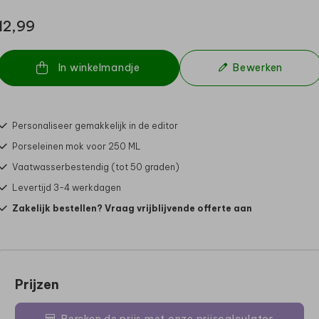
12,99
In winkelmandje
Bewerken
Personaliseer gemakkelijk in de editor
Porseleinen mok voor 250 ML
Vaatwasserbestendig (tot 50 graden)
Levertijd 3-4 werkdagen
Zakelijk bestellen? Vraag vrijblijvende offerte aan
Prijzen
Bereken de prijs met onze prijscalculator