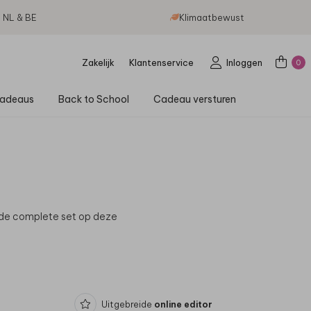
g NL & BE
Klimaatbewust
Zakelijk
Klantenservice
Inloggen
0
adeaus
Back to School
Cadeau versturen
de complete set op deze
Uitgebreide
online editor