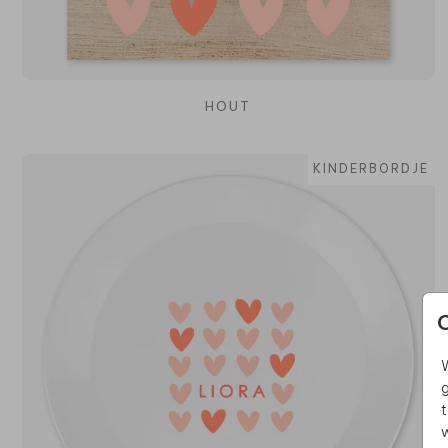
HOUT
KINDERBORDJE
W
g
t
w