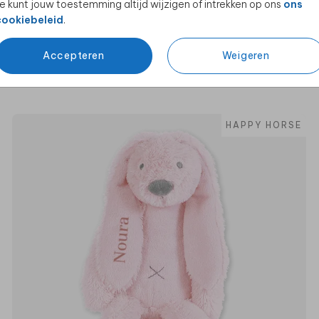
e kunt jouw toestemming altijd wijzigen of intrekken op ons
ons
cookiebeleid
.
Accepteren
Weigeren
HAPPY HORSE