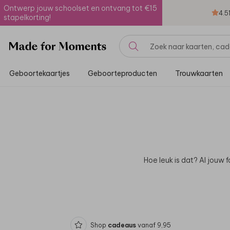
Ontwerp jouw schoolset en ontvang tot €15
4.5
stapelkorting!
Geboortekaartjes
Geboorteproducten
Trouwkaarten
Hoe leuk is dat? Al jouw f
Shop
cadeaus
vanaf 9,95