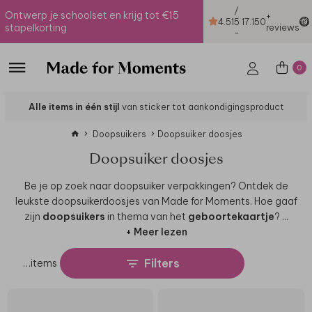
/
Ontwerp je schoolset en krijg tot €15
+
4.51
5
17.150
stapelkorting
reviews
-
0
Alle items in één stijl
van sticker tot aankondigingsproduct
Doopsuikers
Doopsuiker doosjes
Doopsuiker doosjes
Be je op zoek naar doopsuiker verpakkingen? Ontdek de
leukste doopsuikerdoosjes van Made for Moments. Hoe gaaf
zijn
doopsuikers
in thema van het
geboortekaartje
?
...
+ Meer lezen
Filters
…
items