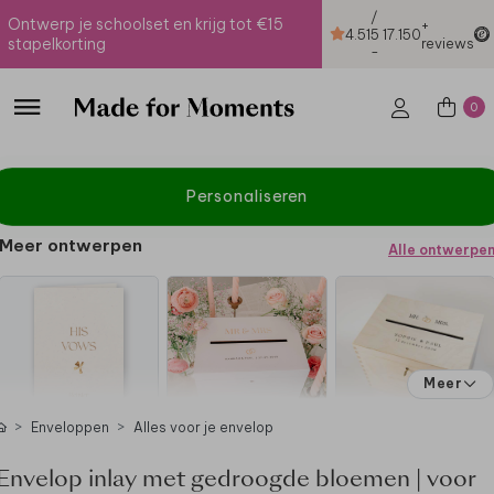
/
Ontwerp je schoolset en krijg tot €15
+
4.51
5
17.150
stapelkorting
reviews
-
0
Personaliseren
Meer ontwerpen
Alle ontwerpe
Meer
Enveloppen
Alles voor je envelop
Envelop inlay met gedroogde bloemen | voor