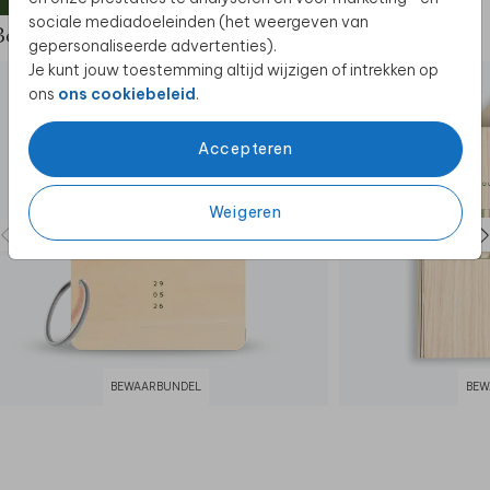
sociale mediadoeleinden (het weergeven van
Bekijk de complete set
gepersonaliseerde advertenties).
Je kunt jouw toestemming altijd wijzigen of intrekken op
ons
ons cookiebeleid
.
Accepteren
Weigeren
BEWAARBUNDEL
BEW