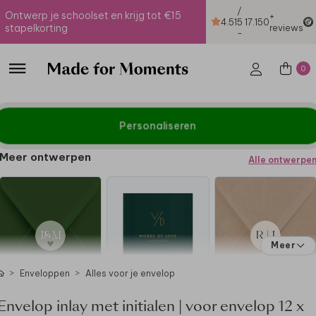
/
Ontwerp je schoolset en krijg tot €15
+
4.51
5
17.150
stapelkorting
reviews
-
0
Personaliseren
Meer ontwerpen
Alle ontwerpe
Meer
Enveloppen
Alles voor je envelop
Envelop inlay met initialen | voor envelop 12 x