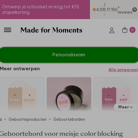
/
Ontwerp je schoolset en krijg tot €15
+
4.51
5
17.150
stapelkorting
reviews
-
0
Personaliseren
Meer ontwerpen
Alle ontwerpe
Meer
Geboorteproducten
Geboorteborden
Geboortebord voor meisje color blocking