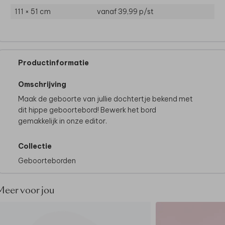
111 × 51 cm
vanaf 39,99
p/st
Productinformatie
Omschrijving
Maak de geboorte van jullie dochtertje bekend met
dit hippe geboortebord! Bewerk het bord
gemakkelijk in onze editor.
Collectie
Geboorteborden
Meer voor jou