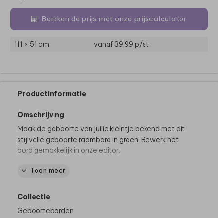
Bereken de prijs met onze prijscalculator
111 × 51 cm
vanaf 39,99
p/st
Productinformatie
Omschrijving
Maak de geboorte van jullie kleintje bekend met dit
stijlvolle geboorte raambord in groen! Bewerk het
bord gemakkelijk in onze editor.
Toon meer
Dit product maakt deel uit van
een complete set in
deze stijl.
Collectie
De hele collectie bekijken? Je vindt alle
geboorteborden
Geboorteborden
hier.