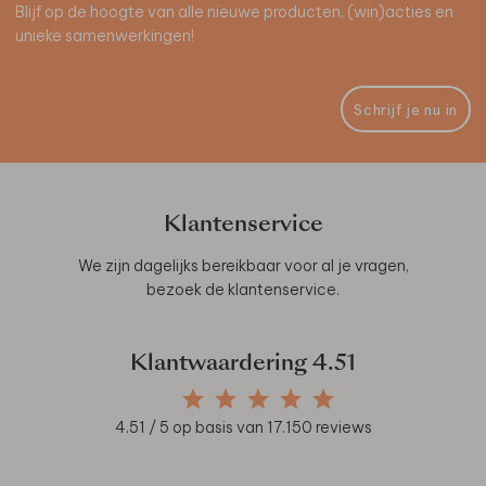
Blijf op de hoogte van alle nieuwe producten, (win)acties en
unieke samenwerkingen!
Schrijf je nu in
Klantenservice
We zijn dagelijks bereikbaar voor al je vragen,
bezoek de
klantenservice
.
Klantwaardering
4.51
4.51
/ 5 op basis van
17.150
reviews