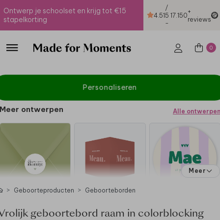
/
Ontwerp je schoolset en krijg tot €15
+
4.51
5
17.150
stapelkorting
reviews
-
0
Personaliseren
Meer ontwerpen
Alle ontwerpe
Meer
Geboorteproducten
Geboorteborden
Vrolijk geboortebord raam in colorblocking