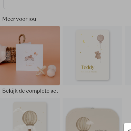
Bekijk alle geboortekaartjes met beren
hier
.
Dit geboortekaartje maakt deel uit van
een complete set in
Meer voor jou
stijl.
Bekijk de complete set