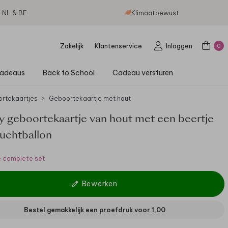
g NL & BE
Klimaatbewust
Zakelijk
Klantenservice
Inloggen
0
adeaus
Back to School
Cadeau versturen
rtekaartjes
Geboortekaartje met hout
 geboortekaartje van hout met een beertje
luchtballon
e complete set
Bewerken
Bestel gemakkelijk een proefdruk voor
1,00