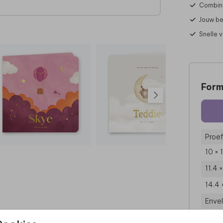
Combine
Jouw be
 deze
Snelle 
Form
Proef
10 × 
11.4 
14.4 
Enve