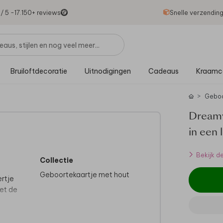
1
/ 5 -
17.150
+ reviews
Snelle verzendin
Bruiloftdecoratie
Uitnodigingen
Cadeaus
Kraamc
Geboo
Dreamy
in een 
Bekijk d
Collectie
Geboortekaartje met hout
ertje
met de