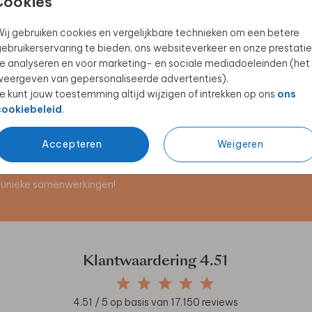
Cookies
ij gebruiken cookies en vergelijkbare technieken om een betere
ebruikerservaring te bieden, ons websiteverkeer en onze prestatie
e analyseren en voor marketing- en sociale mediadoeleinden (het
eergeven van gepersonaliseerde advertenties).
e kunt jouw toestemming altijd wijzigen of intrekken op ons
ons
cookiebeleid
.
Accepteren
Weigeren
en unieke samenwerkingen!
Klantwaardering
4.51
4.51
/ 5 op basis van
17.150
reviews