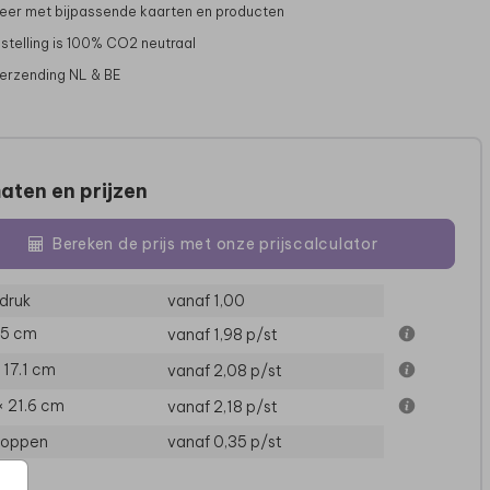
er met bijpassende kaarten en producten
stelling is 100% CO2 neutraal
verzending NL & BE
aten en prijzen
Bereken de prijs met onze prijscalculator
druk
vanaf 1,00
15 cm
vanaf 1,98
p/st
× 17.1 cm
vanaf 2,08
p/st
× 21.6 cm
vanaf 2,18
p/st
loppen
vanaf 0,35
p/st