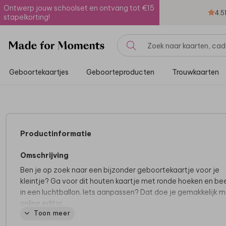
Ontwerp jouw schoolset en ontvang tot €15
4.5
stapelkorting!
Geboortekaartjes
Geboorteproducten
Trouwkaarten
Productinformatie
Omschrijving
Ben je op zoek naar een bijzonder geboortekaartje voor je
kleintje? Ga voor dit houten kaartje met ronde hoeken en be
in een luchtballon. Iets aanpassen? Dat doe je gemakkelijk 
online editor.
Toon meer
Bekijk alle houten geboortekaartjes
hier
.