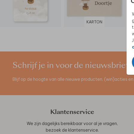
W
g
KARTON
t
w
J
Schrijf je in voor de nieuwsbrief
Blijf op de hoogte van alle nieuwe producten, (win)acties 
Klantenservice
We zijn dagelijks bereikbaar voor al je vragen,
bezoek de
klantenservice
.