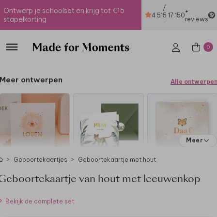
/
Ontwerp je schoolset en krijg tot €15
+
4.51
5
17.150
stapelkorting
reviews
-
0
Meer ontwerpen
Alle ontwerpe
Meer
Geboortekaartjes
Geboortekaartje met hout
Geboortekaartje van hout met leeuwenkop
Bekijk de complete set