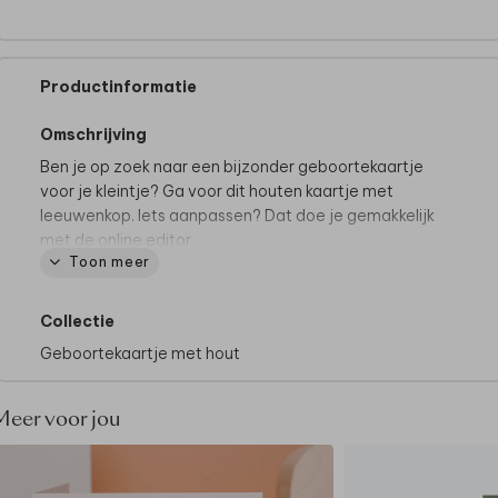
Productinformatie
Omschrijving
Ben je op zoek naar een bijzonder geboortekaartje
voor je kleintje? Ga voor dit houten kaartje met
leeuwenkop. Iets aanpassen? Dat doe je gemakkelijk
met de online editor.
Toon meer
Bekijk alle houten geboortekaartjes
hier
.
Dit geboortekaartje maakt deel uit van
een
Collectie
complete set in deze stijl.
Geboortekaartje met hout
Bekijk alle geboortekaartjes met leeuw en/of tijger
hier
.
Meer voor jou