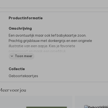
Productinformatie
Omschrijving
Een avontuurlijk maar ook lief babykaartje zoon.
Prachtig grijsblauw met donkergrijs en een originele
illustratie van een aapje. Kies je favoriete
papiersoort en maak een proefdruk.
Toon meer
Collectie
Geboortekaartjes
Meer voor jou