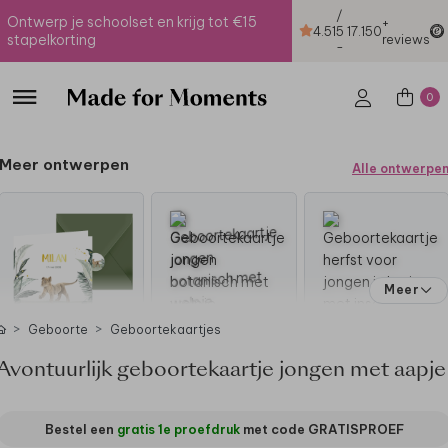
/
Ontwerp je schoolset en krijg tot €15
+
4.51
5
17.150
stapelkorting
reviews
-
0
Meer ontwerpen
Alle ontwerpe
Meer
Geboorte
Geboortekaartjes
Avontuurlijk geboortekaartje jongen met aapje
Bestel een
gratis 1e proefdruk
met code
GRATISPROEF