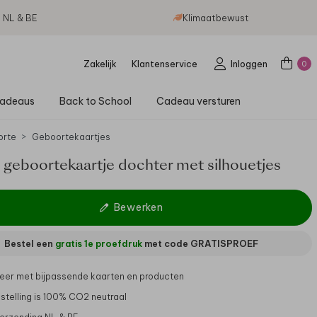
g NL & BE
Klimaatbewust
Zakelijk
Klantenservice
Inloggen
0
adeaus
Back to School
Cadeau versturen
orte
Geboortekaartjes
 geboortekaartje dochter met silhouetjes
Bewerken
Bestel een
gratis 1e proefdruk
met code
GRATISPROEF
er met bijpassende kaarten en producten
stelling is 100% CO2 neutraal