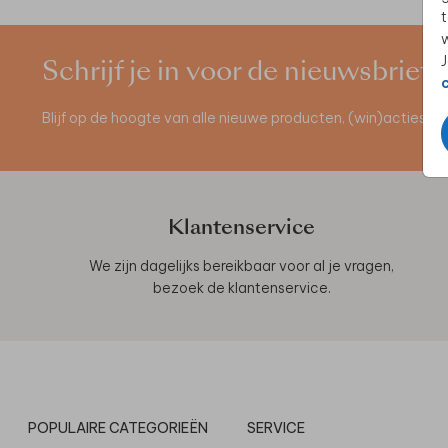
t
w
J
Schrijf je in voor de nieuwsbrief
Blijf op de hoogte van alle nieuwe producten, (win)acties 
Klantenservice
We zijn dagelijks bereikbaar voor al je vragen,
bezoek de
klantenservice
.
POPULAIRE CATEGORIEËN
SERVICE