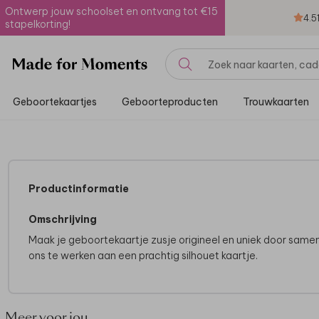
Ontwerp jouw schoolset en ontvang tot €15
4.5
stapelkorting!
Geboortekaartjes
Geboorteproducten
Trouwkaarten
Productinformatie
Omschrijving
Maak je geboortekaartje zusje origineel en uniek door same
ons te werken aan een prachtig silhouet kaartje.
Meer voor jou