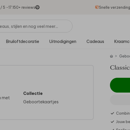
1
/ 5 -
17.150
+ reviews
Snelle verzendin
Bruiloftdecoratie
Uitnodigingen
Cadeaus
Kraamc
Gebo
Classic
Collectie
n met
Geboortekaartjes
Combine
Jouw be