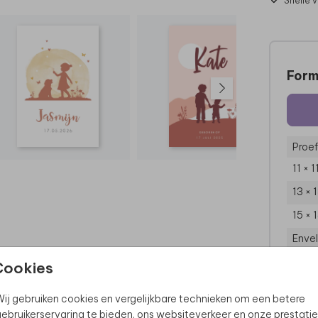
Snelle 
Form
Proef
11 × 
13 × 
15 × 
Enve
Cookies
ij gebruiken cookies en vergelijkbare technieken om een betere
ebruikerservaring te bieden, ons websiteverkeer en onze prestatie