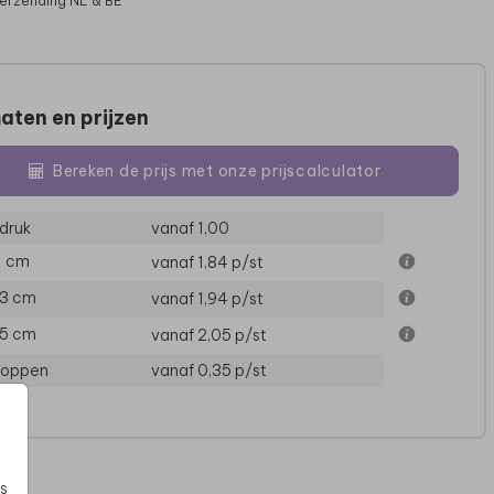
verzending NL & BE
aten en prijzen
Bereken de prijs met onze prijscalculator
druk
vanaf 1,00
11 cm
vanaf 1,84
p/st
13 cm
vanaf 1,94
p/st
15 cm
vanaf 2,05
p/st
loppen
vanaf 0,35
p/st
s