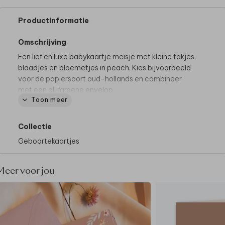
Productinformatie
Omschrijving
Een lief en luxe babykaartje meisje met kleine takjes,
blaadjes en bloemetjes in peach. Kies bijvoorbeeld
voor de papiersoort oud-hollands en combineer
met een olijfgroene envelop.
Toon meer
LET OP: Bij de proefdruk én eindorder worden
NIET standaard houten elementjes geleverd.
Het
Collectie
houten vormpje op dit kaartje wordt niet afgedrukt,
Geboortekaartjes
deze is ter voorbeeld. Op die plek kun je straks zelf
het échte houten vormpje plakken. Bestel in het
besteloverzicht van de proefdruk een
Meer voor jou
voorbeeldsetje met houten elementjes (€1,95). De
zakjes voor de eindbestelling (€6,25 per 25 houten
elementjes) bestel je
hier
.