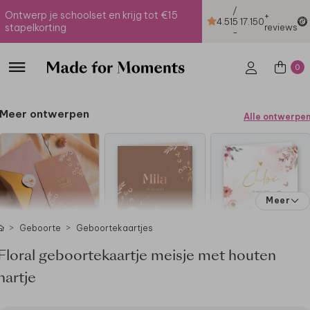
/
Ontwerp je schoolset en krijg tot €15
+
4.51
5
17.150
stapelkorting
reviews
-
0
Meer ontwerpen
Alle ontwerpe
Meer
Geboorte
Geboortekaartjes
Floral geboortekaartje meisje met houten
hartje