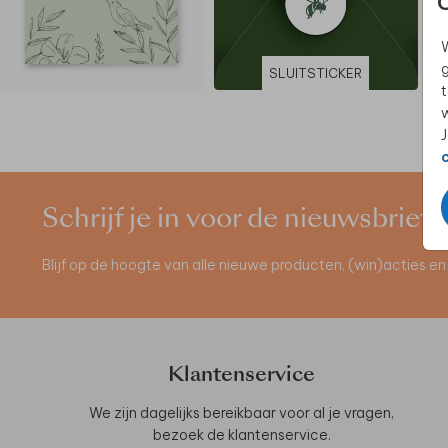
W
g
SLUITSTICKER
t
w
J
Schrijf je in voor de nieuwsbrief
Blijf op de hoogte van alle nieuwe producten, (win)acties 
Klantenservice
We zijn dagelijks bereikbaar voor al je vragen,
bezoek de
klantenservice
.