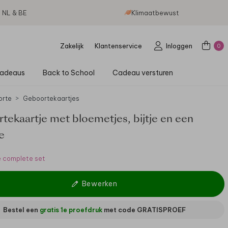
g NL & BE
Klimaatbewust
Zakelijk
Klantenservice
Inloggen
0
adeaus
Back to School
Cadeau versturen
orte
Geboortekaartjes
tekaartje met bloemetjes, bijtje en een
e
e complete set
Bewerken
Bestel een
gratis 1e proefdruk
met code
GRATISPROEF