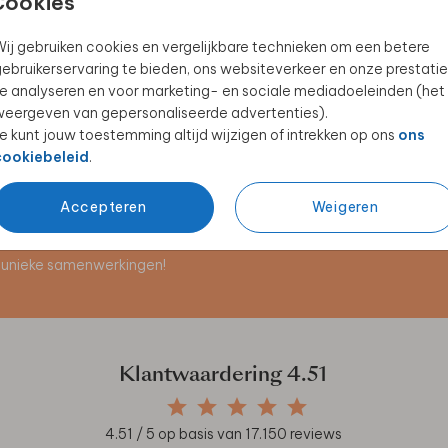
Cookies
ij gebruiken cookies en vergelijkbare technieken om een betere
ebruikerservaring te bieden, ons websiteverkeer en onze prestatie
e analyseren en voor marketing- en sociale mediadoeleinden (het
eergeven van gepersonaliseerde advertenties).
e kunt jouw toestemming altijd wijzigen of intrekken op ons
ons
cookiebeleid
.
Accepteren
Weigeren
en unieke samenwerkingen!
Klantwaardering
4.51
4.51
/ 5 op basis van
17.150
reviews