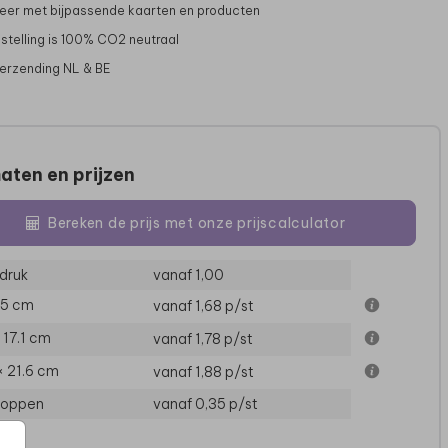
er met bijpassende kaarten en producten
stelling is 100% CO2 neutraal
verzending NL & BE
aten en prijzen
Bereken de prijs met onze prijscalculator
druk
vanaf 1,00
15 cm
vanaf 1,68
p/st
× 17.1 cm
vanaf 1,78
p/st
× 21.6 cm
vanaf 1,88
p/st
loppen
vanaf 0,35
p/st