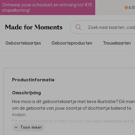
Ontwerp jouw schoolset en ontvang tot €15
4.5
stapelkorting!
Geboortekaartjes
Geboorteproducten
Trouwkaarten
Productinformatie
Omschrijving
Hoe mooi is dit geboortekaartje met lieve illustratie? Dé man
om de geboorte van jouw zoontje of dochtertje bekend te
maken.
Dit geboortekaartje maakt deel uit van
een complete set in
Toon meer
stijl.