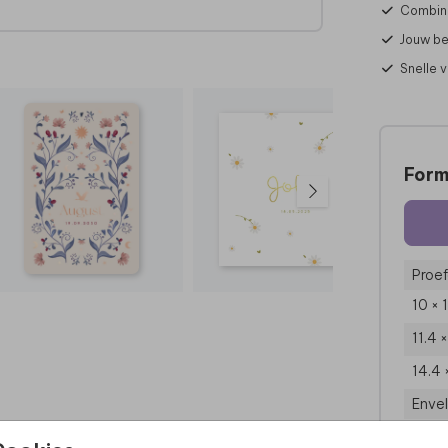
Combine
Jouw be
Snelle 
Form
Proef
10 × 
11.4 
14.4 
Enve