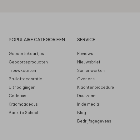
POPULAIRE CATEGORIEËN
SERVICE
Geboortekaartjes
Reviews
Geboorteproducten
Nieuwsbrief
Trouwkaarten
Samenwerken
Bruiloftdecoratie
Over ons
Uitnodigingen
Klachtenprocedure
Cadeaus
Duurzaam
Kraamcadeaus
In de media
Back to School
Blog
Bedrijfsgegevens