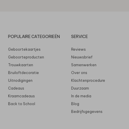
POPULAIRE CATEGORIEËN
SERVICE
Geboortekaartjes
Reviews
Geboorteproducten
Nieuwsbrief
Trouwkaarten
Samenwerken
Bruiloftdecoratie
Over ons
Uitnodigingen
Klachtenprocedure
Cadeaus
Duurzaam
Kraamcadeaus
In de media
Back to School
Blog
Bedrijfsgegevens