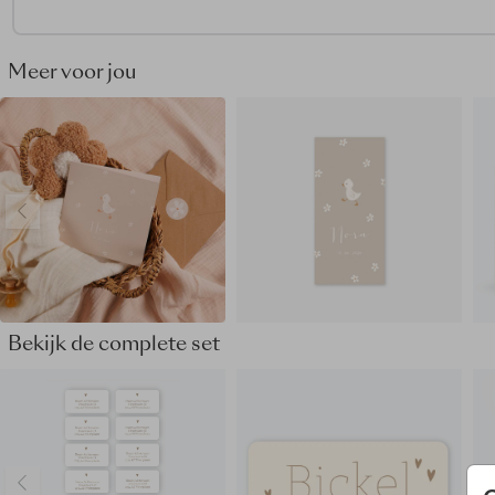
Het is niet mogelijk om tekst of illustraties over beide deurtje
laten doorlopen. De deurtjes kunnen namelijk 1–3 mm van el
verschuiven, waardoor ze niet exact op gelijke hoogte word
Meer voor jou
gedrukt.
Dit geboortekaartje maakt deel uit van
een complete set in
stijl.
Bekijk de complete set