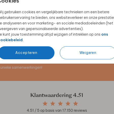
Cookies
ij gebruiken cookies en vergelijkbare technieken om een betere
ebruikerservaring te bieden, ons websiteverkeer en onze prestatie
GEBOORTEBORD
TUINBORD
e analyseren en voor marketing- en sociale mediadoeleinden (het
eergeven van gepersonaliseerde advertenties).
e kunt jouw toestemming altijd wijzigen of intrekken op ons
ons
cookiebeleid
.
Accepteren
Weigeren
en unieke samenwerkingen!
Klantwaardering
4.51
4.51
/ 5 op basis van
17.150
reviews