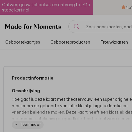
Ontwerp jouw schoolset en ontvang tot €15
4.5
stapelkorting!
Geboortekaartjes
Geboorteproducten
Trouwkaarten
Productinformatie
Omschrijving
Hoe gaaf is deze kaart met theatervouw, een super originele
manier om de geboorte van jullie kleintje bij jullie familie en
vrienden bekend te maken. Deze kaart heeft een klassiek de
met mooie lijntekening en goudfolie. Pas het ontwerp eenvo
Toon meer
aan in de online editor.