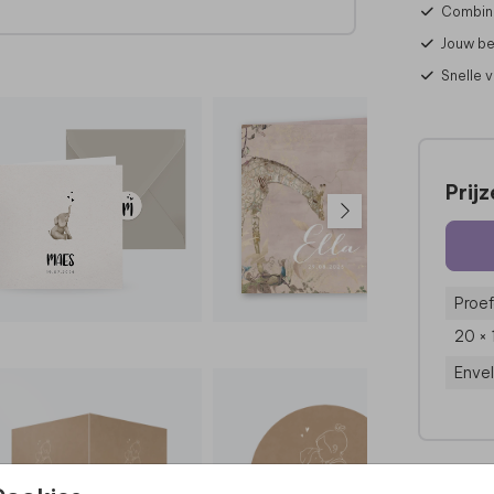
Combine
s te
Jouw be
kaar
en
Snelle 
 deze
Prij
Proef
20 ×
Enve