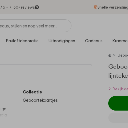
1
/ 5 -
17.150
+ reviews
Snelle verzendin
Bruiloftdecoratie
Uitnodigingen
Cadeaus
Kraamc
Gebo
Geboor
lijntek
Bekijk d
Collectie
Geboortekaartjes
sign
udig