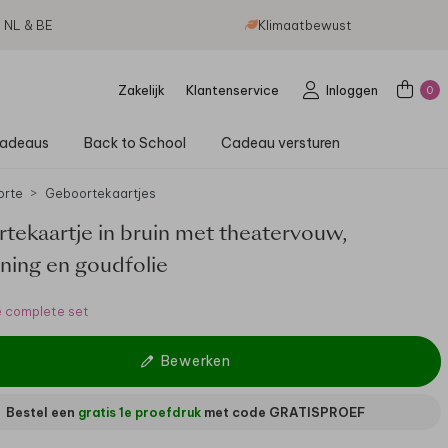
g NL & BE
Klimaatbewust
Zakelijk
Klantenservice
Inloggen
0
adeaus
Back to School
Cadeau versturen
orte
Geboortekaartjes
tekaartje in bruin met theatervouw,
ening en goudfolie
e complete set
Bewerken
Bestel een
gratis 1e proefdruk
met code
GRATISPROEF