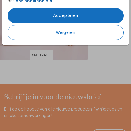
ons
ons cookiebeleid
.
Accepteren
Weigeren
SNOEPZAKJE
Schrijf je in voor de nieuwsbrief
Blijf op de hoogte van alle nieuwe producten, (win)acties en
unieke samenwerkingen!