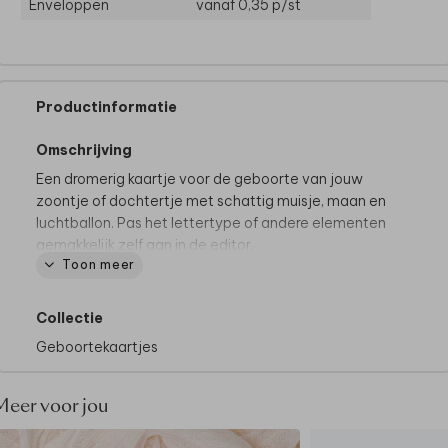
Enveloppen
vanaf 0,35
p/st
Productinformatie
Omschrijving
Een dromerig kaartje voor de geboorte van jouw
zoontje of dochtertje met schattig muisje, maan en
luchtballon. Pas het lettertype of andere elementen
gemakkelijk zelf aan in de editor.
Toon meer
Goed om te weten:
dit design bevat een kader.
Omdat de kaarten na het drukken op een groot vel
pas worden uitgesneden op het juiste formaat, kan
Collectie
het zijn dat het kader íetsje smaller of breder uitvalt.
Geboortekaartjes
Dit gaat slechts om een paar millimeter, maar we
willen het wel graag vermelden.
Meer voor jou