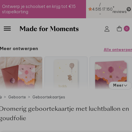
/
Ontwerp je schoolset en krijg tot €15
+
4.51
5
17.150
stapelkorting
reviews
-
0
Meer ontwerpen
Alle ontwerpe
Meer
Geboorte
Geboortekaartjes
Dromerig geboortekaartje met luchtballon en
goudfolie