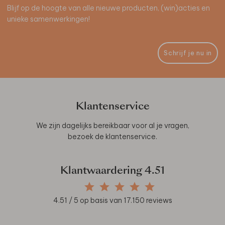
Blijf op de hoogte van alle nieuwe producten, (win)acties en
unieke samenwerkingen!
Schrijf je nu in
Klantenservice
We zijn dagelijks bereikbaar voor al je vragen,
bezoek de
klantenservice
.
Klantwaardering
4.51
4.51
/ 5 op basis van
17.150
reviews