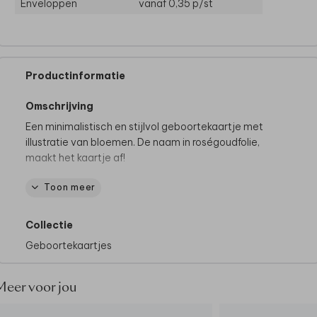
Enveloppen
vanaf 0,35
p/st
Productinformatie
Omschrijving
Een minimalistisch en stijlvol geboortekaartje met
illustratie van bloemen. De naam in roségoudfolie,
maakt het kaartje af!
Toon meer
Wil je graag wat aanpassen aan het design? Dit kan
gemakkelijk in de online editor.
Collectie
Geboortekaartjes
Meer voor jou