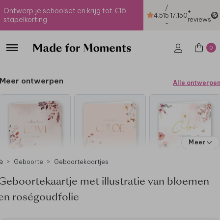
/
Ontwerp je schoolset en krijg tot €15
+
4.51
5
17.150
stapelkorting
reviews
-
0
Meer ontwerpen
Alle ontwerpe
Meer
Geboorte
Geboortekaartjes
Geboortekaartje met illustratie van bloemen
en roségoudfolie