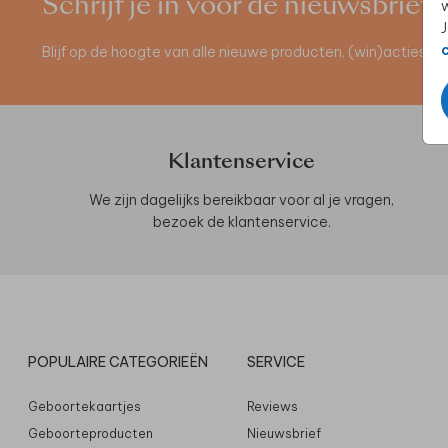
Schrijf je in voor de nieuwsbrief
w
J
Blijf op de hoogte van alle nieuwe producten, (win)acties 
Klantenservice
We zijn dagelijks bereikbaar voor al je vragen,
bezoek de
klantenservice
.
POPULAIRE CATEGORIEËN
SERVICE
Geboortekaartjes
Reviews
Geboorteproducten
Nieuwsbrief