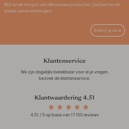
Blijf op de hoogte van alle nieuwe producten, (win)acties en
unieke samenwerkingen!
Schrijf je nu in
Klantenservice
We zijn dagelijks bereikbaar voor al je vragen,
bezoek de
klantenservice
.
Klantwaardering
4.51
4.51
/ 5 op basis van
17.150
reviews