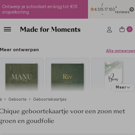
/
Ontwerp je schoolset en krijg tot €15
+
4.51
5
17.150
stapelkorting
reviews
-
0
Meer ontwerpen
Alle ontwerpe
Meer
Geboorte
Geboortekaartjes
Chique geboortekaartje voor een zoon met
groen en goudfolie