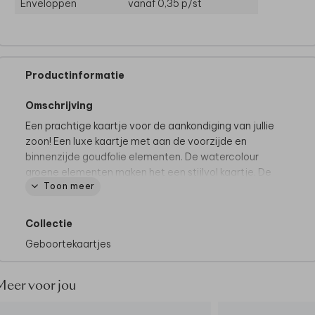
Enveloppen
vanaf 0,35
p/st
Productinformatie
Omschrijving
Een prachtige kaartje voor de aankondiging van jullie
zoon! Een luxe kaartje met aan de voorzijde en
binnenzijde goudfolie elementen. De watercolour
groene elementen maken het een stijlvol kaartje. De
Toon meer
folie-elementen kunnen gemakkelijk worden
gewijzigd naar zilverfolie of koperfolie.
Collectie
Geboortekaartjes
Meer voor jou