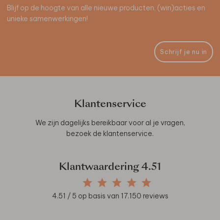
Blijf op de hoogte van alle nieuwe producten, (win)acties en
unieke samenwerkingen!
Schrijf je nu in
Klantenservice
We zijn dagelijks bereikbaar voor al je vragen,
bezoek de
klantenservice
.
Klantwaardering
4.51
4.51
/ 5 op basis van
17.150
reviews