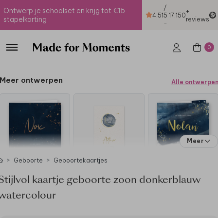
/
Ontwerp je schoolset en krijg tot €15
+
4.51
5
17.150
stapelkorting
reviews
-
0
Meer ontwerpen
Alle ontwerpe
Meer
Geboorte
Geboortekaartjes
Stijlvol kaartje geboorte zoon donkerblauw
watercolour