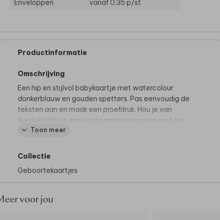
Enveloppen
vanaf 0,35
p/st
Productinformatie
Omschrijving
Een hip en stijlvol babykaartje met watercolour
donkerblauw en gouden spetters. Pas eenvoudig de
teksten aan en maak een proefdruk. Hou je van
feestelijk? Kies dan voor parelmoer papier met een
Toon meer
bijpassende envelop.
Collectie
Geboortekaartjes
Meer voor jou