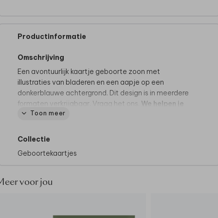
Productinformatie
Omschrijving
Een avontuurlijk kaartje geboorte zoon met
illustraties van bladeren en een aapje op een
donkerblauwe achtergrond. Dit design is in meerdere
formaten verkrijgbaar. Vraag het ons.
We helpen je
Toon meer
graag!
Collectie
Geboortekaartjes
Meer voor jou