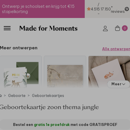
/
Ontwerp je schoolset en krijg tot €15
+
4.51
5
17.150
stapelkorting
reviews
-
0
Meer ontwerpen
Alle ontwerpe
Meer
Geboorte
Geboortekaartjes
Geboortekaartje zoon thema jungle
Bestel een
gratis 1e proefdruk
met code
GRATISPROEF