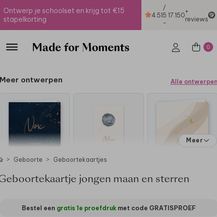
/
Ontwerp je schoolset en krijg tot €15
+
4.51
5
17.150
stapelkorting
reviews
-
0
Meer ontwerpen
Alle ontwerpe
Meer
Geboorte
Geboortekaartjes
Geboortekaartje jongen maan en sterren
Bestel een
gratis 1e proefdruk
met code
GRATISPROEF