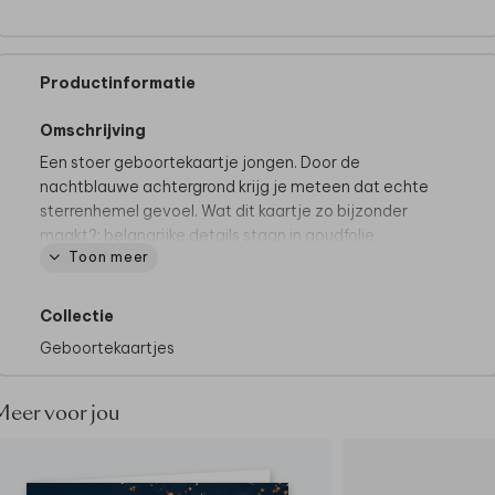
Productinformatie
Omschrijving
Een stoer geboortekaartje jongen. Door de
nachtblauwe achtergrond krijg je meteen dat echte
sterrenhemel gevoel. Wat dit kaartje zo bijzonder
maakt?: belangrijke details staan in goudfolie.
Toon meer
Tips van onze makers:
• Om de stijl compleet te maken kies je voor de
Collectie
papiersoort coated karton.
Geboortekaartjes
• Een envelop in de kleur donkerblauw is prachtig bij
dit geboortekaartje.
• Maak de envelop dicht met een bijpassende
Meer voor jou
sluitzegel.
Sluitzegel hartje goud matcht perfect bij
zowel de envelop als het kaartje.