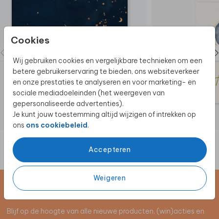
Wil je het kaartje in een ander formaat? Heb je nog
vragen?
We helpen je graag!
Zo mooi! Maak van jullie geboortekaartje een
Cookies
blijvende herinnering? Bestel het geboortekaartje
uitvergroot voor aan de muur! Klik hier voor meer
Wij gebruiken cookies en vergelijkbare technieken om een
informatie
.
betere gebruikerservaring te bieden, ons websiteverkeer
en onze prestaties te analyseren en voor marketing- en
sociale mediadoeleinden (het weergeven van
gepersonaliseerde advertenties).
Je kunt jouw toestemming altijd wijzigen of intrekken op
ons
ons cookiebeleid
.
Accepteren
Weigeren
Schrijf je in voor de nieuwsbrief
Blijf op de hoogte van alle nieuwe producten, (win)acties en