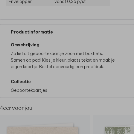
Enveloppen
vanaf 0,35
p/st
Productinformatie
Omschrijving
Zo lief dit geboortekaartje zoon met bakfiets.
Samen op pad! Kies je kleur, plaats tekst en maak je
eigen kaartje. Bestel eenvoudig een proefdruk.
Collectie
Geboortekaartjes
Meer voor jou