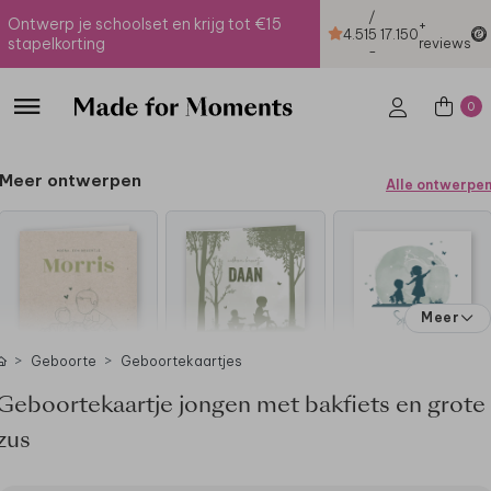
/
Ontwerp je schoolset en krijg tot €15
+
4.51
5
17.150
stapelkorting
reviews
-
0
Meer ontwerpen
Alle ontwerpe
Meer
Geboorte
Geboortekaartjes
Geboortekaartje jongen met bakfiets en grote
zus